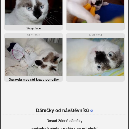
Sexy face
24.01.2014
24.01.2014
Opravdu moc rád kradu ponožky
Dárečky od návštěvníků
Dosud žádné dárečky
podrobný výpis
•
počty
•
co mi chybí