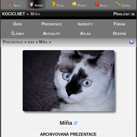
Kočičí
Hafíci
Ptáčci
Rybičky
Skalky
Terárka
KOCICI.NET
»
Míňa
Přihlásit se
Úvod
Prezentace
Inzeráty
Fórum
Články
Aktuality
Atlas
Ostatní
Prezentace
»
sisa
»
Míňa
»
Míňa
ARCHIVOVANÁ PREZENTACE