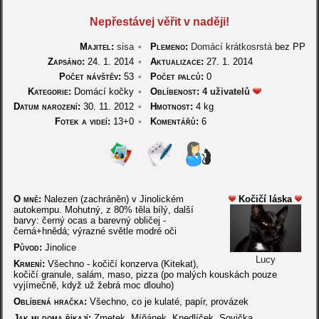
Nepřestávej věřit v naději!
Majitel:
sisa
•
Plemeno:
Domácí krátkosrstá
bez PP
Zapsáno:
24. 1. 2014
•
Aktualizace:
27. 1. 2014
Počet návštěv:
53
•
Počet palců:
0
Kategorie:
Domácí kočky
•
Oblíbenost:
4 uživatelů
Datum narození:
30. 11. 2012
•
Hmotnost:
4 kg
Fotek a videí:
13+0
•
Komentářů:
6
O mně:
Nalezen (zachráněn) v Jinolickém
Kočičí láska
autokempu. Mohutný, z 80% těla bílý, další
barvy: černý ocas a barevný obličej -
černá+hnědá; výrazné světle modré oči
Původ:
Jinolice
Lucy
Krmení:
Všechno - kočičí konzerva (Kitekat),
kočičí granule, salám, maso, pizza (po malých kouskách pouze
vyjímečně, když už žebrá moc dlouho)
Oblíbená hračka:
Všechno, co je kulaté, papír, provázek
Jak mi doma říkají:
Zmetek, Míňánek, Knedlíček, Sovička