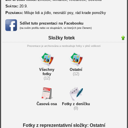
Svátek:
20.9.
Poznámka:
Miluje lidi a jídlo, nesnáší psy, rád krade ponožky
Sdílet tuto prezentaci na Facebooku
(na svém profilu nebo ve skupinách, ve kterých jste členem)
Složky fotek
Prezentace je archivována a neobsahuje fotky v plné velikosti
Všechny
Ostatní
fotky
(12)
(12)
Časová osa
Fotky z deníčku
(0)
Fotky z reprezentativní složky: Ostatní