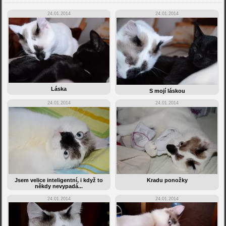
24.01.2014
24.01.2014
Láska
S mojí láskou
24.01.2014
24.01.2014
Jsem velice inteligentní, i když to
Kradu ponožky
někdy nevypadá...
24.01.2014
24.01.2014