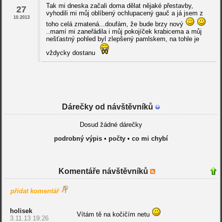
Tak mi dneska začali doma dělat nějaké přestavby,
27
vyhodili mi můj oblíbený ochlupacený gauč a já jsem z
10.2013
toho celá zmatená...doufám, že bude brzy nový
..mamí mi zaneřádila i můj pokojíček krabicema a můj
nešťastný pohled byl zlepšený pamlskem, na tohle je
vždycky dostanu
Dárečky od návštěvníků
Dosud žádné dárečky
podrobný výpis
•
počty
•
co mi chybí
Komentáře návštěvníků
přidat komentář
holisek
Vítám tě na kočičím netu
3.11.13 19:26