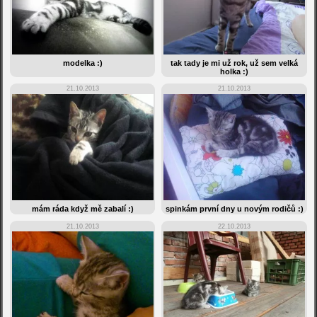
modelka :)
tak tady je mi už rok, už sem velká
holka :)
21.10.2013
21.10.2013
mám ráda když mě zabalí :)
spinkám první dny u novým rodičů :)
21.10.2013
22.10.2013