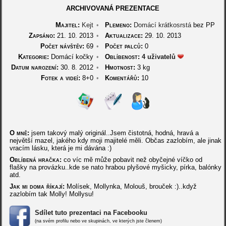
ARCHIVOVANÁ PREZENTACE
Majitel:
Kejt
•
Plemeno:
Domácí krátkosrstá
bez PP
Zapsáno:
21. 10. 2013
•
Aktualizace:
29. 10. 2013
Počet návštěv:
69
•
Počet palců:
0
Kategorie:
Domácí kočky
•
Oblíbenost:
4 uživatelů
Datum narození:
30. 8. 2012
•
Hmotnost:
3 kg
Fotek a videí:
8+0
•
Komentářů:
10
O mně:
jsem takový malý originál..Jsem čistotná, hodná, hravá a
největší mazel, jakého kdy moji majitelé měli. Občas zazlobím, ale jinak
vracím lásku, která je mi dávána :)
Oblíbená hračka:
co víc mě může pobavit než obyčejné víčko od
flašky na provázku..kde se nato hrabou plyšové myšicky, pírka, balónky
atd.
Jak mi doma říkají:
Molísek, Mollynka, Molouš, brouček :)..když
zazlobím tak Molly! Mollysu!
Sdílet tuto prezentaci na Facebooku
(na svém profilu nebo ve skupinách, ve kterých jste členem)