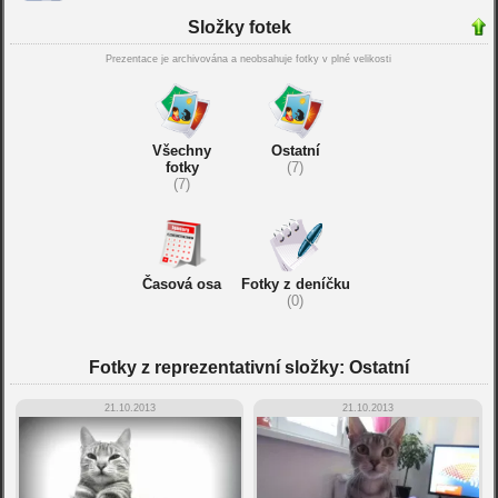
Složky fotek
Prezentace je archivována a neobsahuje fotky v plné velikosti
Všechny
Ostatní
fotky
(7)
(7)
Časová osa
Fotky z deníčku
(0)
Fotky z reprezentativní složky: Ostatní
21.10.2013
21.10.2013