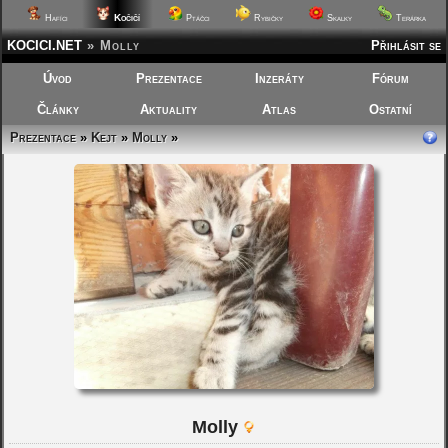
Kočičí
Hafíci
Ptáčci
Rybičky
Skalky
Terárka
KOCICI.NET
»
Molly
Přihlásit se
Úvod
Prezentace
Inzeráty
Fórum
Články
Aktuality
Atlas
Ostatní
Prezentace
»
Kejt
»
Molly
»
Molly