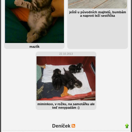
ještě u původních majitelů, bumbám
a naproti leží sestřička
mazlík
22.10.2013
miminkoo, v rožku, na samotářku ale
teď nevypadám :)
Deníček