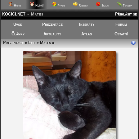
Kočičí
Hafíci
Ptáčci
Rybičky
Skalky
Terárka
KOCICI.NET
»
Mates
Přihlásit se
Úvod
Prezentace
Inzeráty
Fórum
Články
Aktuality
Atlas
Ostatní
Prezentace
»
Leli
»
Mates
»