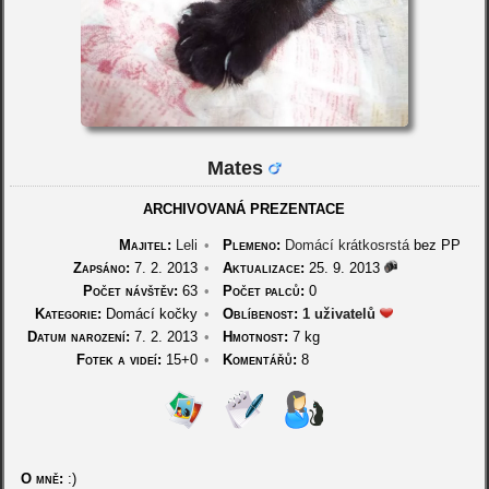
Mates
ARCHIVOVANÁ PREZENTACE
Majitel:
Leli
•
Plemeno:
Domácí krátkosrstá
bez PP
Zapsáno:
7. 2. 2013
•
Aktualizace:
25. 9. 2013
Počet návštěv:
63
•
Počet palců:
0
Kategorie:
Domácí kočky
•
Oblíbenost:
1 uživatelů
Datum narození:
7. 2. 2013
•
Hmotnost:
7 kg
Fotek a videí:
15+0
•
Komentářů:
8
O mně:
:)