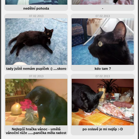
nedělní pohoda
-
07.02.2013
07.02.2013
tady jsště nemám pupíček :) ....skoro
kdo tam ?
07.02.2013
07.02.2013
Nejlepší hračka vánoc - umělá
po oslavě je mi nejlíp :-D
vánoční růže ......panička měla radost