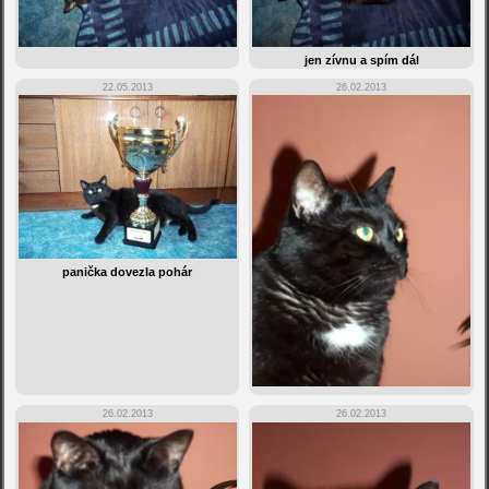
jen zívnu a spím dál
22.05.2013
26.02.2013
panička dovezla pohár
26.02.2013
26.02.2013