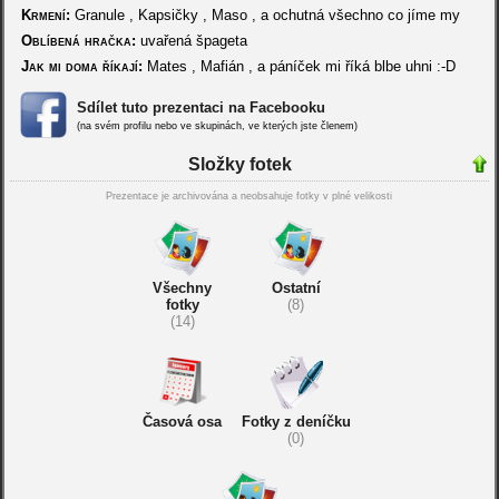
Krmení:
Granule , Kapsičky , Maso , a ochutná všechno co jíme my
Oblíbená hračka:
uvařená špageta
Jak mi doma říkají:
Mates , Mafián , a páníček mi říká blbe uhni :-D
Sdílet tuto prezentaci na Facebooku
(na svém profilu nebo ve skupinách, ve kterých jste členem)
Složky fotek
Prezentace je archivována a neobsahuje fotky v plné velikosti
Všechny
Ostatní
fotky
(8)
(14)
Časová osa
Fotky z deníčku
(0)