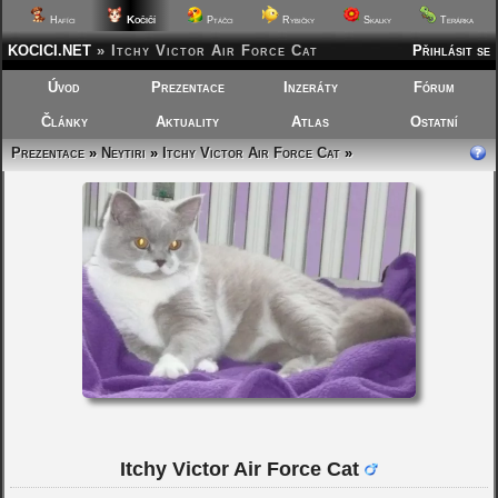
Kočičí
Hafíci
Ptáčci
Rybičky
Skalky
Terárka
KOCICI.NET
»
Itchy Victor Air Force Cat
Přihlásit se
Úvod
Prezentace
Inzeráty
Fórum
Články
Aktuality
Atlas
Ostatní
Prezentace
»
Neytiri
»
Itchy Victor Air Force Cat
»
Itchy Victor Air Force Cat