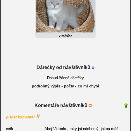
2 měsíce
Dárečky od návštěvníků
Dosud žádné dárečky
podrobný výpis
•
počty
•
co mi chybí
Komentáře návštěvníků
přidat komentář
evik
Ahoj Viktorku, taky jsi nádherný, jakou máš