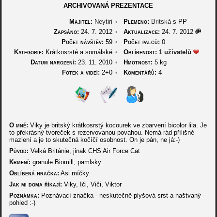
ARCHIVOVANÁ PREZENTACE
Majitel:
Neytiri
•
Plemeno:
Britská
s PP
Zapsáno:
24. 7. 2012
•
Aktualizace:
24. 7. 2012
Počet návštěv:
59
•
Počet palců:
0
Kategorie:
Krátkosrsté a somálské
•
Oblíbenost:
1 uživatelů
Datum narození:
23. 11. 2010
•
Hmotnost:
5 kg
Fotek a videí:
2+0
•
Komentářů:
4
O mně:
Viky je britský krátkosrstý kocourek ve zbarvení bicolor lila. Je
to překrásný tvoreček s rezervovanou povahou. Nemá rád přílišné
mazlení a je to skutečná kočíčí osobnost. On je pán, ne já:-)
Původ:
Velká Británie, jinak CHS Air Force Cat
Krmení:
granule Biomill, pamlsky.
Oblíbená hračka:
Asi míčky
Jak mi doma říkají:
Viky, Iči, Viči, Viktor
Poznámka:
Poznávací značka - neskutečně plyšová srst a naštvaný
pohled :-)