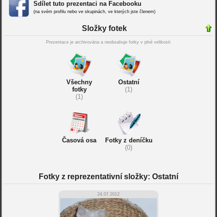
Sdílet tuto prezentaci na Facebooku
(na svém profilu nebo ve skupinách, ve kterých jste členem)
Složky fotek
Prezentace je archivována a neobsahuje fotky v plné velikosti
Všechny
Ostatní
fotky
(1)
(1)
Časová osa
Fotky z deníčku
(0)
Fotky z reprezentativní složky: Ostatní
24.07.2012