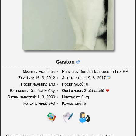
Gaston
Majitel:
František
•
Plemeno:
Domácí krátkosrstá
bez PP
Zapsáno:
16. 3. 2012
•
Aktualizace:
19. 8. 2017
Počet návštěv:
143
•
Počet palců:
0
Kategorie:
Domácí kočky
•
Oblíbenost:
2 uživatelů
Datum narození:
1. 3. 2000
•
Hmotnost:
6 kg
Fotek a videí:
3+0
•
Komentářů:
6