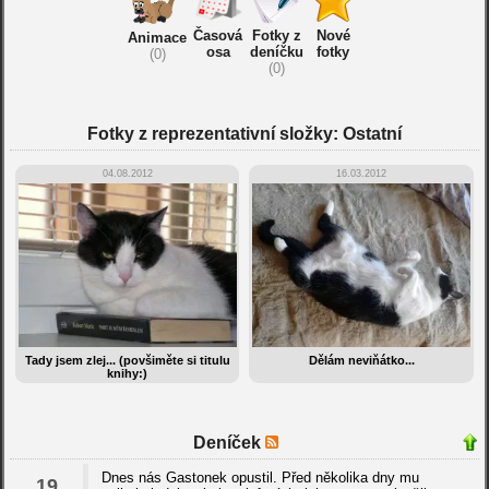
Časová
Fotky z
Nové
Animace
osa
deníčku
fotky
(0)
(0)
Fotky z reprezentativní složky: Ostatní
04.08.2012
16.03.2012
Tady jsem zlej... (povšiměte si titulu
Dělám neviňátko...
knihy:)
Deníček
Dnes nás Gastonek opustil. Před několika dny mu
19