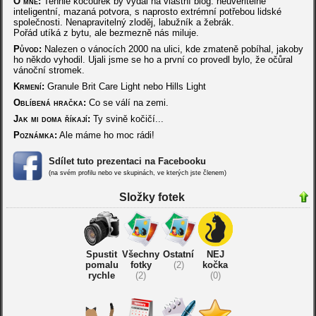
O mně:
Tenhle kocourek by vydal na vlastní blog. neuvěřitelně
inteligentní, mazaná potvora, s naprosto extrémní potřebou lidské
společnosti. Nenapravitelný zloděj, labužník a žebrák.
Pořád utíká z bytu, ale bezmezně nás miluje.
Původ:
Nalezen o vánocích 2000 na ulici, kde zmateně pobíhal, jakoby
ho někdo vyhodil. Ujali jsme se ho a první co provedl bylo, že očůral
vánoční stromek.
Krmení:
Granule Brit Care Light nebo Hills Light
Oblíbená hračka:
Co se válí na zemi.
Jak mi doma říkají:
Ty svině kočičí...
Poznámka:
Ale máme ho moc rádi!
Sdílet tuto prezentaci na Facebooku
(na svém profilu nebo ve skupinách, ve kterých jste členem)
Složky fotek
Spustit
Všechny
Ostatní
NEJ
pomalu
fotky
(2)
kočka
rychle
(2)
(0)