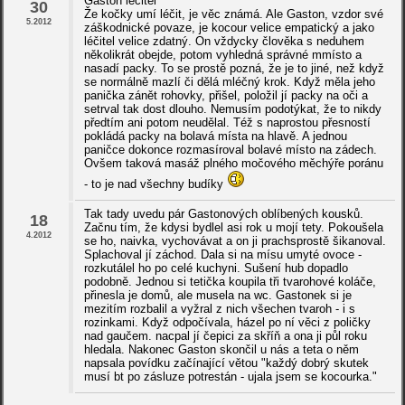
Gaston léčitel
30
Že kočky umí léčit, je věc známá. Ale Gaston, vzdor své
5.2012
záškodnické povaze, je kocour velice empatický a jako
léčitel velice zdatný. On vždycky člověka s neduhem
několikrát obejde, potom vyhledná správné mmísto a
nasadí packy. To se prostě pozná, že je to jiné, než když
se normálně mazlí či dělá mléčný krok. Když měla jeho
panička zánět rohovky, přišel, položil jí packy na oči a
setrval tak dost dlouho. Nemusím podotýkat, že to nikdy
předtím ani potom neudělal. Též s naprostou přesností
pokládá packy na bolavá místa na hlavě. A jednou
paničce dokonce rozmasíroval bolavé místo na zádech.
Ovšem taková masáž plného močového měchýře poránu
- to je nad všechny budíky
Tak tady uvedu pár Gastonových oblíbených kousků.
18
Začnu tím, že kdysi bydlel asi rok u mojí tety. Pokoušela
4.2012
se ho, naivka, vychovávat a on ji prachsprostě šikanoval.
Splachoval jí záchod. Dala si na mísu umyté ovoce -
rozkutálel ho po celé kuchyni. Sušení hub dopadlo
podobně. Jednou si tetička koupila tři tvarohové koláče,
přinesla je domů, ale musela na wc. Gastonek si je
mezitím rozbalil a vyžral z nich všechen tvaroh - i s
rozinkami. Když odpočívala, házel po ní věci z poličky
nad gaučem. nacpal jí čepici za skříň a ona ji půl roku
hledala. Nakonec Gaston skončil u nás a teta o něm
napsala povídku začínající větou "každý dobrý skutek
musí bt po zásluze potrestán - ujala jsem se kocourka."