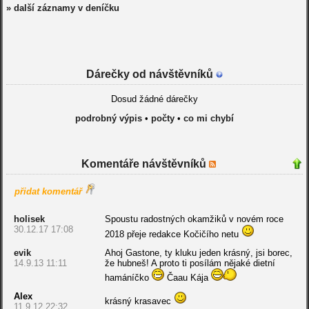
» další záznamy v deníčku
Dárečky od návštěvníků
Dosud žádné dárečky
podrobný výpis
•
počty
•
co mi chybí
Komentáře návštěvníků
přidat komentář
holisek
Spoustu radostných okamžiků v novém roce
30.12.17 17:08
2018 přeje redakce Kočičího netu
evik
Ahoj Gastone, ty kluku jeden krásný, jsi borec,
14.9.13 11:11
že hubneš! A proto ti posílám nějaké dietní
hamáníčko
Čaau Kája
Alex
krásný krasavec
11.9.12 22:32