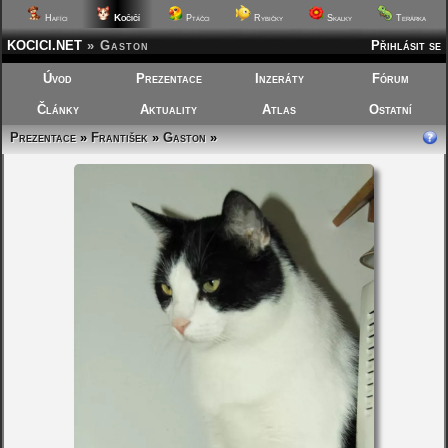
Kočičí
Hafíci
Ptáčci
Rybičky
Skalky
Terárka
KOCICI.NET
»
Gaston
Přihlásit se
Úvod
Prezentace
Inzeráty
Fórum
Články
Aktuality
Atlas
Ostatní
Prezentace
»
František
»
Gaston
»