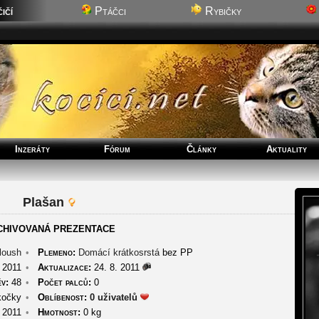
ičí
Ptáčci
Rybičky
Inzeráty
Fórum
Články
Aktuality
Plašan
CHIVOVANÁ PREZENTACE
loush
•
Plemeno:
Domácí krátkosrstá
bez PP
 2011
•
Aktualizace:
24. 8. 2011
v:
48
•
Počet palců:
0
kočky
•
Oblíbenost:
0 uživatelů
 2011
•
Hmotnost:
0 kg