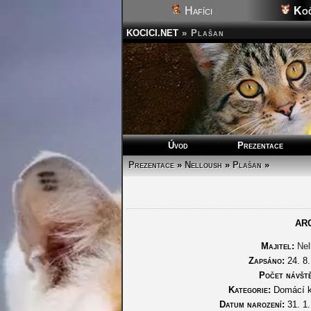
Hafíci
Koč
KOCICI.NET
»
Plašan
Úvod
Prezentace
Prezentace
»
Nelloush
»
Plašan
»
AR
Majitel:
Nel
Zapsáno:
24. 8.
Počet návště
Kategorie:
Domácí 
Datum narození:
31. 1.