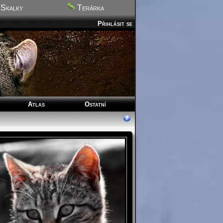
Skalky
Terárka
Přihlásit se
Atlas
Ostatní