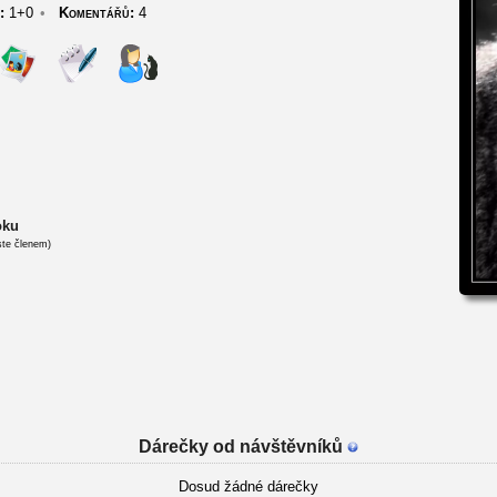
:
1+0
•
Komentářů:
4
oku
ste členem)
Dárečky od návštěvníků
Dosud žádné dárečky