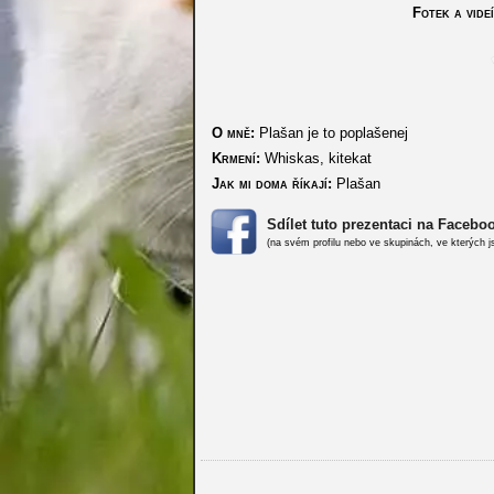
Fotek a videí
O mně:
Plašan je to poplašenej
Krmení:
Whiskas, kitekat
Jak mi doma říkají:
Plašan
Sdílet tuto prezentaci na Facebo
(na svém profilu nebo ve skupinách, ve kterých j