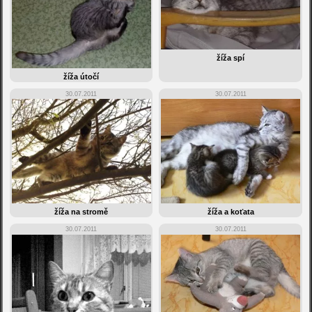
žíža spí
žíža útočí
30.07.2011
30.07.2011
žíža na stromě
žíža a koťata
30.07.2011
30.07.2011