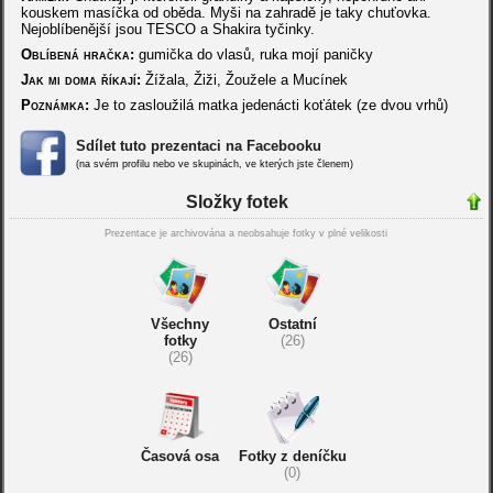
kouskem masíčka od oběda. Myši na zahradě je taky chuťovka.
Nejoblíbenější jsou TESCO a Shakira tyčinky.
Oblíbená hračka:
gumička do vlasů, ruka mojí paničky
Jak mi doma říkají:
Žížala, Žiži, Žoužele a Mucínek
Poznámka:
Je to zasloužilá matka jedenácti koťátek (ze dvou vrhů)
Sdílet tuto prezentaci na Facebooku
(na svém profilu nebo ve skupinách, ve kterých jste členem)
Složky fotek
Prezentace je archivována a neobsahuje fotky v plné velikosti
Všechny
Ostatní
fotky
(26)
(26)
Časová osa
Fotky z deníčku
(0)