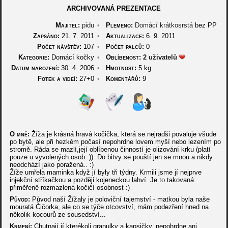
ARCHIVOVANÁ PREZENTACE
Majitel:
pidu
•
Plemeno:
Domácí krátkosrstá
bez PP
Zapsáno:
21. 7. 2011
•
Aktualizace:
6. 9. 2011
Počet návštěv:
107
•
Počet palců:
0
Kategorie:
Domácí kočky
•
Oblíbenost:
2 uživatelů
Datum narození:
30. 4. 2006
•
Hmotnost:
5 kg
Fotek a videí:
27+0
•
Komentářů:
9
O mně:
Žíža je krásná hravá kočička, která se nejradši povaluje všude
po bytě, ale při hezkém počasí nepohrdne lovem myší nebo lezením po
stromě. Ráda se mazlí,její oblíbenou činností je olizování krku (platí
pouze u vyvolených osob :)). Do bitvy se pouští jen se mnou a nikdy
neodchází jako poražená.. :)
Žíže umřela maminka když jí byly tři týdny. Krmili jsme jí nejprve
injekční stříkačkou a později kojeneckou lahví. Je to takovaná
přiměřeně rozmazlená kočičí osobnost :)
Původ:
Původ naší Žížaly je poloviční tajemství - matkou byla naše
mouratá Čičorka, ale co se týče otcovství, mám podezření hned na
několik kocourů ze sousedství...
Krmení:
Chutnají jí kterékoli granulky a kapsičky, nepohrdne ani