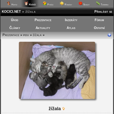
Kočičí
Hafíci
Ptáčci
Rybičky
Skalky
Terárka
KOCICI.NET
»
žížala
Přihlásit se
Úvod
Prezentace
Inzeráty
Fórum
Články
Aktuality
Atlas
Ostatní
Prezentace
»
pidu
»
žížala
»
žížala