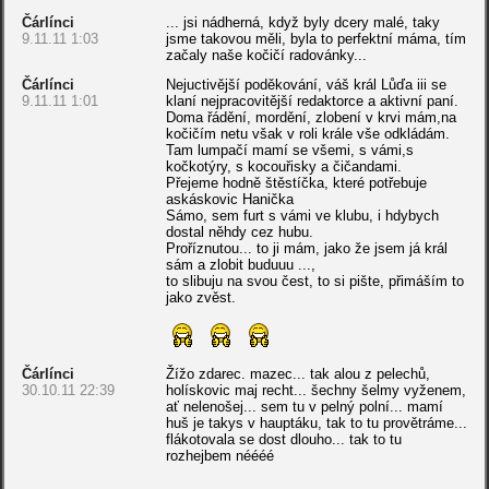
Čárlínci
... jsi nádherná, když byly dcery malé, taky
9.11.11 1:03
jsme takovou měli, byla to perfektní máma, tím
začaly naše kočičí radovánky...
Čárlínci
Nejuctivější poděkování, váš král Lůďa iii se
9.11.11 1:01
klaní nejpracovitější redaktorce a aktivní paní.
Doma řádění, mordění, zlobení v krvi mám,na
kočičím netu však v roli krále vše odkládám.
Tam lumpačí mamí se všemi, s vámi,s
kočkotýry, s kocouřisky a čičandami.
Přejeme hodně štěstíčka, které potřebuje
askáskovic Hanička
Sámo, sem furt s vámi ve klubu, i hdybych
dostal něhdy cez hubu.
Proříznutou... to ji mám, jako že jsem já král
sám a zlobit buduuu ...,
to slibuju na svou čest, to si pište, přimáším to
jako zvěst.
Čárlínci
Žížo zdarec. mazec... tak alou z pelechů,
30.10.11 22:39
holískovic maj recht... šechny šelmy vyženem,
ať nelenošej... sem tu v pelný polní... mamí
huš je takys v hauptáku, tak to tu provětráme...
flákotovala se dost dlouho... tak to tu
rozhejbem néééé