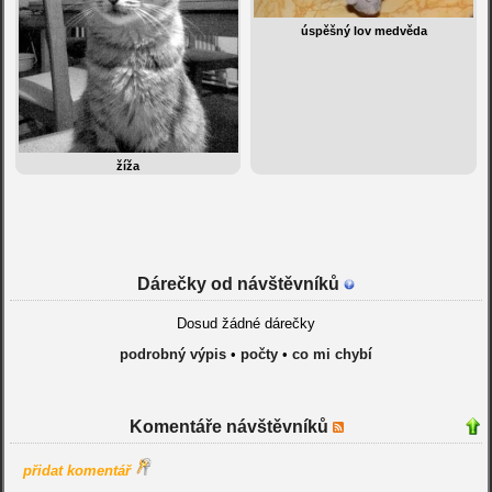
úspěšný lov medvěda
žíža
Dárečky od návštěvníků
Dosud žádné dárečky
podrobný výpis
•
počty
•
co mi chybí
Komentáře návštěvníků
přidat komentář