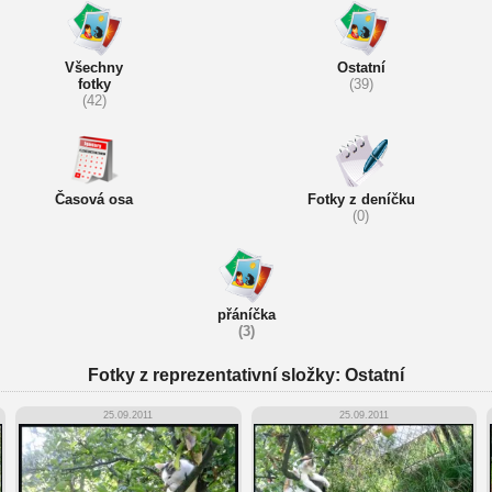
Všechny
Ostatní
fotky
(39)
(42)
Časová osa
Fotky z deníčku
(0)
přáníčka
(3)
Fotky z reprezentativní složky: Ostatní
25.09.2011
25.09.2011