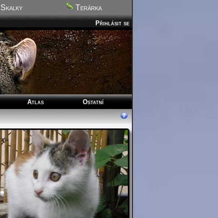
Skalky
Terárka
Přihlásit se
Atlas
Ostatní