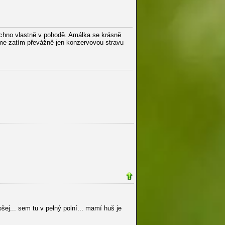
echno vlastně v pohodě. Amálka se krásně
íme zatím převážně jen konzervovou stravu
šej... sem tu v pelný polní... mamí huš je