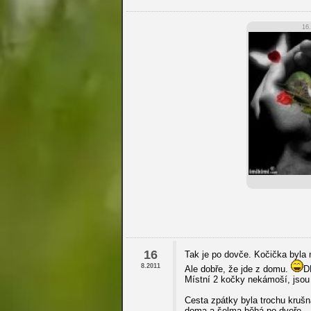
16
16
Tak je po dovče. Kočička byla 
8.2011
Ale dobře, že jde z domu.
D
Místní 2 kočky nekámoší, jsou 
Cesta zpátky byla trochu kruš
doma a šelma běhá po dvoře.