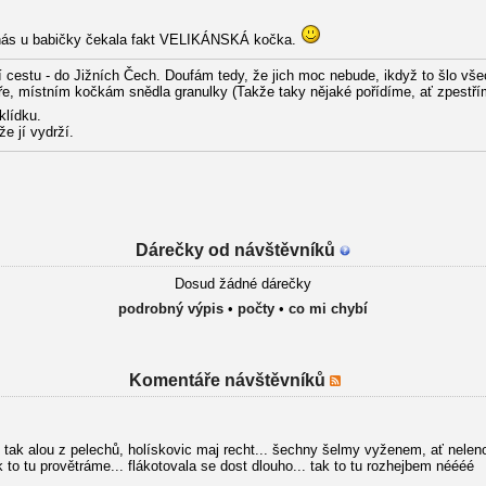
nás u babičky čekala fakt VELIKÁNSKÁ kočka.
 cestu - do Jižních Čech. Doufám tedy, že jich moc nebude, ikdyž to šlo vš
oře, místním kočkám snědla granulky (Takže taky nějaké pořídíme, ať zpestř
klídku.
e jí vydrží.
Dárečky od návštěvníků
Dosud žádné dárečky
podrobný výpis
•
počty
•
co mi chybí
Komentáře návštěvníků
 tak alou z pelechů, holískovic maj recht... šechny šelmy vyženem, ať neleno
 to tu provětráme... flákotovala se dost dlouho... tak to tu rozhejbem néééé