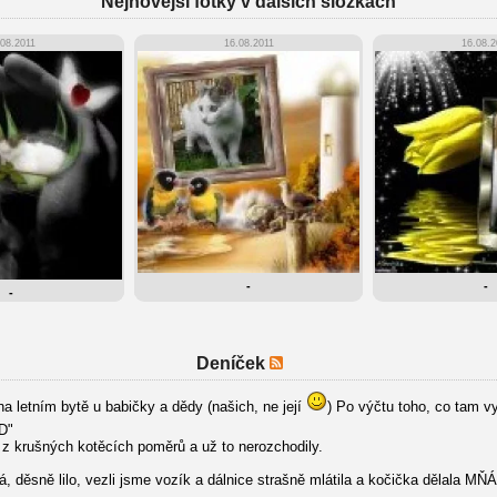
Nejnovější fotky v dalších složkách
.08.2011
16.08.2011
16.08.2
-
-
-
Deníček
na letním bytě u babičky a dědy (našich, ne její
) Po výčtu toho, co tam vy
D"
z krušných kotěcích poměrů a už to nerozchodily.
ná, děsně lilo, vezli jsme vozík a dálnice strašně mlátila a kočička dělal