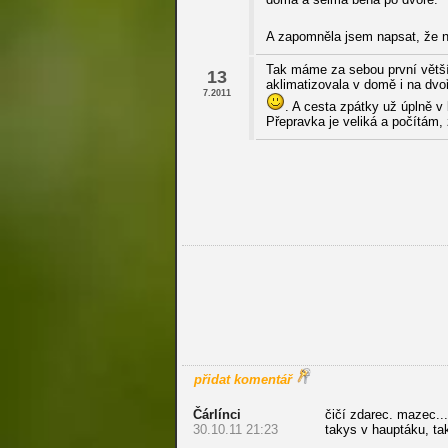
A zapomněla jsem napsat, že 
Tak máme za sebou první větší
13
aklimatizovala v domě i na dv
7.2011
. A cesta zpátky už úplně v 
Přepravka je veliká a počítám, ž
přidat komentář
Čárlínci
čičí zdarec. mazec...
30.10.11 21:23
takys v hauptáku, tak