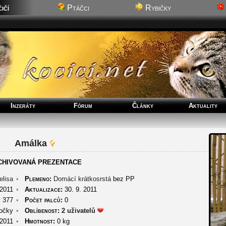
ičí
Ptáčci
Rybičky
Inzeráty
Fórum
Články
Aktuality
Amálka
CHIVOVANÁ PREZENTACE
elisa
•
Plemeno:
Domácí krátkosrstá
bez PP
 2011
•
Aktualizace:
30. 9. 2011
:
377
•
Počet palců:
0
očky
•
Oblíbenost:
2 uživatelů
 2011
•
Hmotnost:
0 kg