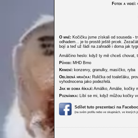
Fotek a videí:
O mně:
Kočičku jsme získali od souseda - tro
odhadem... je to prostě ještě prcek. Zezačá
bojí a teď už řádí na zahradě i doma jak tygr
Amálčino heslo: když ty mě chceš chovat, t
Původ:
MHD Brno
Krmení:
konzervy, granulky, masíčko, ryba
Oblíbená hračka:
Rulička od toaleťáku, pro
vyhodnocena jako podezřelá.
Jak mi doma říkají:
Amálko, Amálie, kočky ma
Poznámka:
Líbí se mi, když můžou kočky voln
Sdílet tuto prezentaci na Facebo
(na svém profilu nebo ve skupinách, ve kterých j