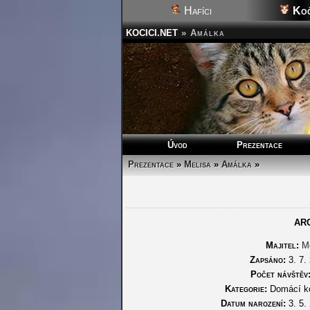
Hafíci
Koč
KOCICI.NET
»
Amálka
Úvod
Prezentace
Prezentace
»
Melisa
»
Amálka
»
AR
Majitel:
M
Zapsáno:
3. 7.
Počet návštěv
Kategorie:
Domácí k
Datum narození:
3. 5.