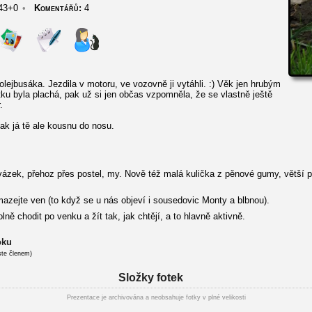
43+0
•
Komentářů:
4
lejbusáka. Jezdila v motoru, ve vozovně ji vytáhli. :) Věk jen hrubým
tku byla plachá, pak už si jen občas vzpomněla, že se vlastně ještě
.
ak já tě ale kousnu do nosu.
vázek, přehoz přes postel, my. Nově též malá kulička z pěnové gumy, větší pla
zejte ven (to když se u nás objeví i sousedovic Monty a blbnou).
ě chodit po venku a žít tak, jak chtějí, a to hlavně aktivně.
oku
ste členem)
Složky fotek
Prezentace je archivována a neobsahuje fotky v plné velikosti