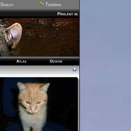
Skalky
Terárka
Přihlásit se
Atlas
Ostatní