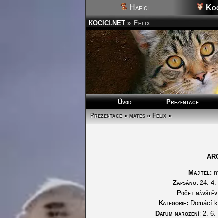
Hafíci
Koč
KOCICI.NET
»
Felix
Úvod
Prezentace
Prezentace
»
mates
»
Felix
»
AR
Majitel:
m
Zapsáno:
24. 4.
Počet návštěv
Kategorie:
Domácí k
Datum narození:
2. 6.