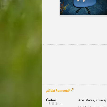
přidat komentář
Čárlínci
Ahoj Mates, zdravěj 
1.5.11 1:14