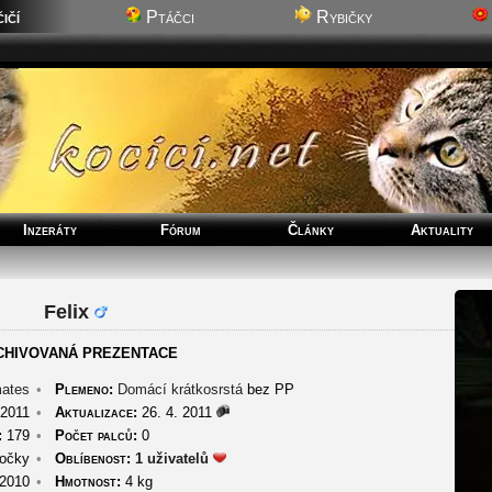
ičí
Ptáčci
Rybičky
Inzeráty
Fórum
Články
Aktuality
Felix
CHIVOVANÁ PREZENTACE
ates
•
Plemeno:
Domácí krátkosrstá
bez PP
 2011
•
Aktualizace:
26. 4. 2011
:
179
•
Počet palců:
0
očky
•
Oblíbenost:
1 uživatelů
 2010
•
Hmotnost:
4 kg