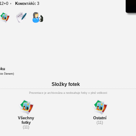
12+0
•
Komentářů:
3
oku
ste členem)
Složky fotek
Prezentace je archivována a neobsahuje fotky v plné velikosti
Všechny
Ostatní
fotky
(11)
(11)