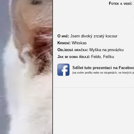
Fotek a videí:
O mně:
Jsem divoký zrzatý kocour
Krmení:
Whiskas
Oblíbená hračka:
Myška na provázku
Jak mi doma říkají:
Feldo, Felíku
Sdílet tuto prezentaci na Facebo
(na svém profilu nebo ve skupinách, ve kterých j