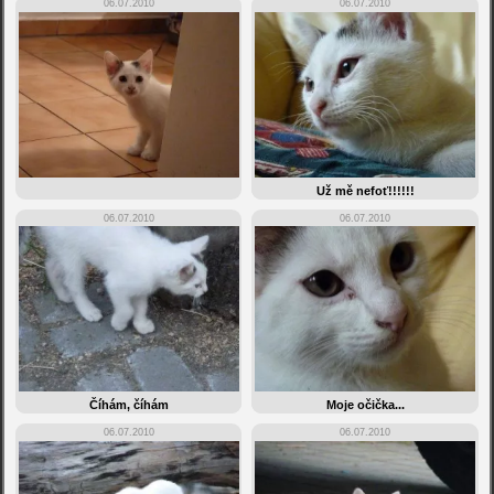
06.07.2010
06.07.2010
Už mě nefoť!!!!!!
06.07.2010
06.07.2010
Číhám, číhám
Moje očička...
06.07.2010
06.07.2010