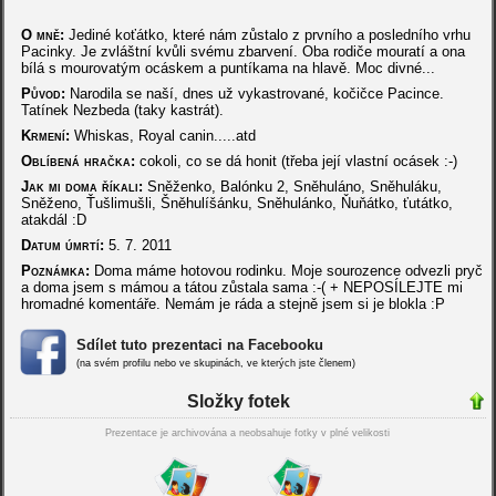
O mně:
Jediné koťátko, které nám zůstalo z prvního a posledního vrhu
Pacinky. Je zvláštní kvůli svému zbarvení. Oba rodiče mouratí a ona
bílá s mourovatým ocáskem a puntíkama na hlavě. Moc divné...
Původ:
Narodila se naší, dnes už vykastrované, kočičce Pacince.
Tatínek Nezbeda (taky kastrát).
Krmení:
Whiskas, Royal canin.....atd
Oblíbená hračka:
cokoli, co se dá honit (třeba její vlastní ocásek :-)
Jak mi doma říkali:
Sněženko, Balónku 2, Sněhuláno, Sněhuláku,
Sněženo, Ťušlimušli, Šněhulíšánku, Sněhulánko, Ňuňátko, ťutátko,
atakdál :D
Datum úmrtí:
5. 7. 2011
Poznámka:
Doma máme hotovou rodinku. Moje sourozence odvezli pryč
a doma jsem s mámou a tátou zůstala sama :-( + NEPOSÍLEJTE mi
hromadné komentáře. Nemám je ráda a stejně jsem si je blokla :P
Sdílet tuto prezentaci na Facebooku
(na svém profilu nebo ve skupinách, ve kterých jste členem)
Složky fotek
Prezentace je archivována a neobsahuje fotky v plné velikosti