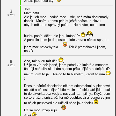
Jinak, jsou teda čtyři
Jo!!
3
Mám děti!
5.2011
Ale je jich moc.. hodně moc... víc, než mám dohromady
tlapek.. Musím k tomu přičíst ještě ocásek a hlavu,
abych měla ten správný počet... No nevím, co s nima
budou páníci dělat, ale jsou krásní ^^
A porodila jsem je do postele, kde zrovna někdo spal, to
jsem moc nevychytala..
Tak ě přestěhovali jinam,
no xD
9
Ano, tak budu mít děti
)
Už je to víc než jasné, jsem pořád víc kulatá a mnohem
4.2011
častěji než dřív si lehám a jsem přítulnější a hodnější xD
nevím, čím to je... Ale co to tu blábolím, vždyť to vím
)
Dneska pánící dopoledne někam odchrochtali v plechové
obludě a přinesli nějaké bílé malinkaté chlupaté jídlo.. dali
to do akvárka bez vody a nasypali tam piliny.. Když jsem
se to snažila sníst, páníci mě odstrkovali a jednou se jim
to nějak (ne)povedlo a udělali něco jako facku
Už se moc rozepisuju..
Ahoj