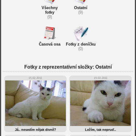
Všechny
Ostatní
fotky
(9)
(9)
Časová osa
Fotky z deníčku
(0)
Fotky z reprezentativní složky: Ostatní
15.02.2011
15.02.2011
Já.. nesedím nějak divně?
Ležím, tak nepruď..