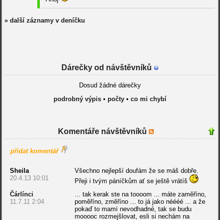
» další záznamy v deníčku
Dárečky od návštěvníků
Dosud žádné dárečky
podrobný výpis
•
počty
•
co mi chybí
Komentáře návštěvníků
přidat komentář
Sheila
Všechno nejlepší doufám že se máš dobře.
20.4.13 10:01
Přeji i tvým páníčkům ať se ještě vrátíš
Čárlínci
... tak kerak ste na toooom ... máte zaměříno,
11.7.11 2:04
poměříno, změříno ... to já jako néééé ... a že
pokaď to mamí nevodhadné, tak se budu
mooooc rozmejšlovat, esli si nechám na