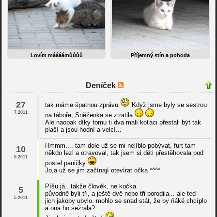
Lovím máááámůůůů
Příjemný stín a pohoda
Deníček
27
tak máme špatnou zprávu
Když jsme byly se sestrou
7.2011
na táboře, Sněženka se ztratila
Ale naopak díky tomu ti dva malí koťáci přestali být tak
plaší a jsou hodní a velcí...
Hmmm.... tam dole už se mi nelíblo pobývat, furt tam
10
někdo lezl a otravoval, tak jsem si děti přestěhovala pod
5.2011
postel paničky
Jo,a už se jim začínají otevírat očka *^^*
Píšu já.. takže člověk, ne kočka.
5
původně byli tři, a ještě dvě nebo tři porodila... ale teď
5.2011
jich jakoby ubylo. mohlo se snad stát, že by ňáké chcíplo
a ona ho sežrala?