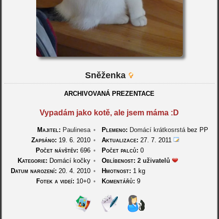
Sněženka
ARCHIVOVANÁ PREZENTACE
Vypadám jako kotě, ale jsem máma :D
Majitel:
Paulinesa
•
Plemeno:
Domácí krátkosrstá
bez PP
Zapsáno:
19. 6. 2010
•
Aktualizace:
27. 7. 2011
Počet návštěv:
696
•
Počet palců:
0
Kategorie:
Domácí kočky
•
Oblíbenost:
2 uživatelů
Datum narození:
20. 4. 2010
•
Hmotnost:
1 kg
Fotek a videí:
10+0
•
Komentářů:
9