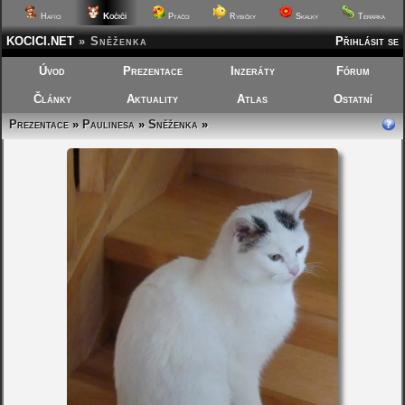
Kočičí
Hafíci
Ptáčci
Rybičky
Skalky
Terárka
KOCICI.NET
»
Sněženka
Přihlásit se
Úvod
Prezentace
Inzeráty
Fórum
Články
Aktuality
Atlas
Ostatní
Prezentace
»
Paulinesa
»
Sněženka
»