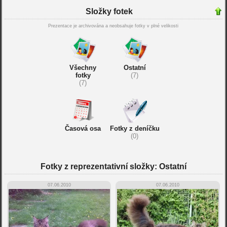
Složky fotek
Prezentace je archivována a neobsahuje fotky v plné velikosti
Všechny
Ostatní
fotky
(7)
(7)
Časová osa
Fotky z deníčku
(0)
Fotky z reprezentativní složky: Ostatní
07.06.2010
07.06.2010