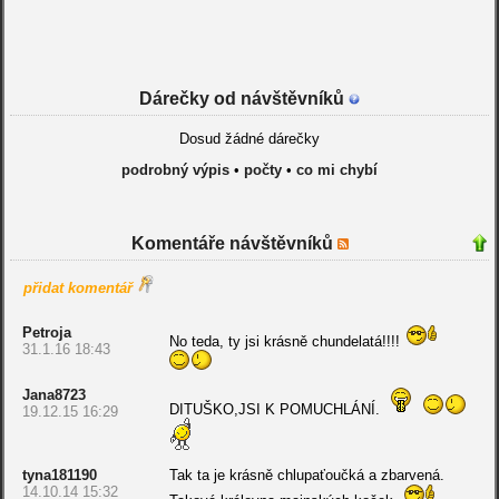
Dárečky od návštěvníků
Dosud žádné dárečky
podrobný výpis
•
počty
•
co mi chybí
Komentáře návštěvníků
přidat komentář
Petroja
No teda, ty jsi krásně chundelatá!!!!
31.1.16 18:43
Jana8723
DITUŠKO,JSI K POMUCHLÁNÍ.
19.12.15 16:29
tyna181190
Tak ta je krásně chlupaťoučká a zbarvená.
14.10.14 15:32