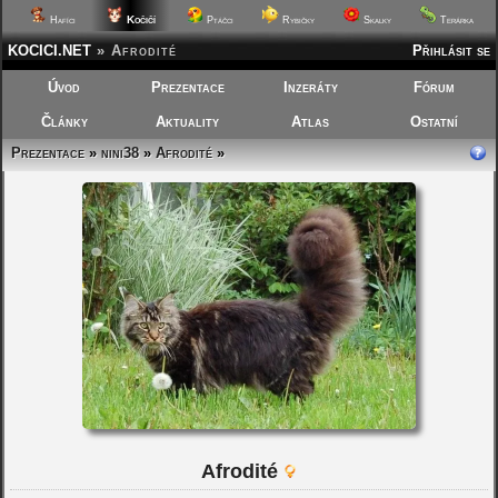
Kočičí
Hafíci
Ptáčci
Rybičky
Skalky
Terárka
KOCICI.NET
»
Afrodité
Přihlásit se
Úvod
Prezentace
Inzeráty
Fórum
Články
Aktuality
Atlas
Ostatní
Prezentace
»
nini38
»
Afrodité
»
Afrodité