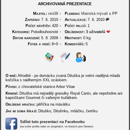
ARCHIVOVANÁ PREZENTACE
Majitel:
nini38
•
Plemeno:
Mainská mývalí
s PP
Zapsáno:
7. 6. 2010
•
Aktualizace:
7. 6. 2010
Počet návštěv:
420
•
Počet palců:
1
Kategorie:
Polodlouhosrsté
•
Oblíbenost:
3 uživatelů
Datum narození:
5. 8. 2009
•
Hmotnost:
0 kg
Fotek a videí:
8+0
•
Komentářů:
5
O mně:
Afrodité - po domácku zvaná Dituška je velmi nadějná mladá
kočička s nádherným XXL ocáskem.
Původ:
z chovatelské stanice Arbor Vitae
Krmení:
Dituška má nejraději granulky Royal Canin, ale nepohrdne ani
kapsičkami Gourmet či vařeným kuřátkem.
Oblíbená hračka:
pěříčka na mávátku
Jak mi doma říkají:
Dituško, Ditulínku, miláčku, čertíku
Sdílet tuto prezentaci na Facebooku
(na svém profilu nebo ve skupinách, ve kterých jste členem)