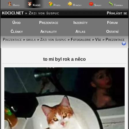
Kočičí
Hafíci
Ptáčci
Rybičky
Skalky
Terárka
KOCICI.NET
»
Zrzi von šuspuc
Přihlásit se
Úvod
Prezentace
Inzeráty
Fórum
Články
Aktuality
Atlas
Ostatní
Prezentace
»
smula
»
Zrzi von šuspuc
»
Fotogalerie » Vše » Prezentace
to mi byl rok a něco