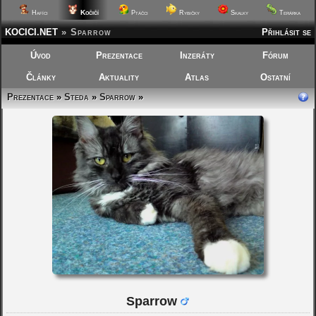
Kočičí
Hafíci
Ptáčci
Rybičky
Skalky
Terárka
KOCICI.NET
»
Sparrow
Přihlásit se
Úvod
Prezentace
Inzeráty
Fórum
Články
Aktuality
Atlas
Ostatní
Prezentace
»
Steda
»
Sparrow
»
Sparrow