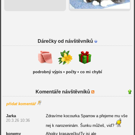
Dárečky od návštěvníků
podrobný výpis
•
počty
•
co mi chybí
Komentáře návštěvníků
přidat komentář
Jarka
Zdravíme kocourka Sparrow a přejeme mu vše
20.3.26 10:36
nej k narozeninám. Šunku můžeš, viď?
konemy
Ahojky krasavečku!Ty jsi ale