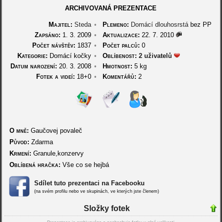
ARCHIVOVANÁ PREZENTACE
Majitel:
Steda
•
Plemeno:
Domácí dlouhosrstá
bez PP
Zapsáno:
1. 3. 2009
•
Aktualizace:
22. 7. 2010
Počet návštěv:
1837
•
Počet palců:
0
Kategorie:
Domácí kočky
•
Oblíbenost:
2 uživatelů
Datum narození:
20. 3. 2008
•
Hmotnost:
5 kg
Fotek a videí:
18+0
•
Komentářů:
2
O mně:
Gaučovej povaleč
Původ:
Zdarma
Krmení:
Granule,konzervy
Oblíbená hračka:
Vše co se hejbá
Sdílet tuto prezentaci na Facebooku
(na svém profilu nebo ve skupinách, ve kterých jste členem)
Složky fotek