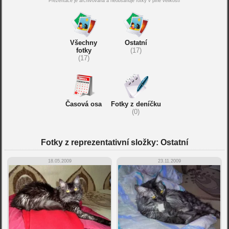
Prezentace je archivována a neobsahuje fotky v plné velikosti
Všechny
Ostatní
fotky
(17)
(17)
Časová osa
Fotky z deníčku
(0)
Fotky z reprezentativní složky: Ostatní
18.05.2009
23.11.2009