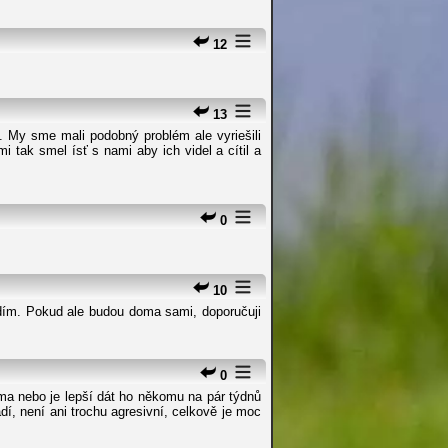
12
13
. My sme mali podobný problém ale vyriešili
 tak smel ísť s nami aby ich videl a cítil a
0
10
idím. Pokud ale budou doma sami, doporučuji
0
ma nebo je lepší dát ho někomu na pár týdnů
í, není ani trochu agresivní, celkově je moc