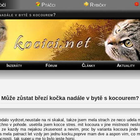
ičí
Ptáčci
Rybičky
nadále v bytě s kocourem?
Inzeráty
Fórum
Články
Aktuality
Může zůstat březí kočka nadále v bytě s kocourem?
lo vydrzet,neustale na ni skakal, takze jsem mela strach ze neco udela mal
hno v pohode. usetrila jsem kocce stres. mit kocoura v jine mistnosti neslo,
m, ze kazdy ma nejakou zkusenost a nevim, proc by varianta kocoura jinde b
ja mela patnact let vzdy jen jednu kocku,poprve mam dve a aspon vim, co mu
osti, tak super,u me to bylo jeste horsi.