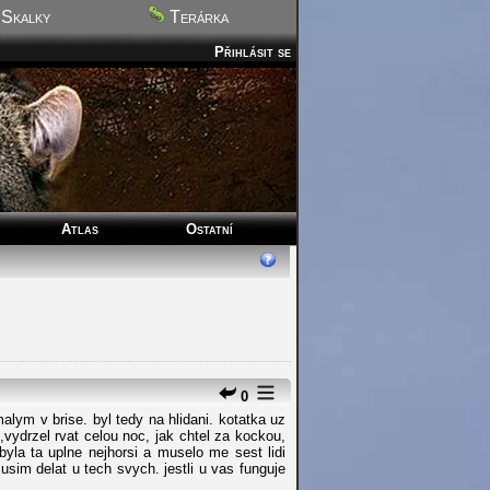
Skalky
Terárka
Přihlásit se
Atlas
Ostatní
0
ym v brise. byl tedy na hlidani. kotatka uz
vydrzel rvat celou noc, jak chtel za kockou,
yla ta uplne nejhorsi a muselo me sest lidi
sim delat u tech svych. jestli u vas funguje