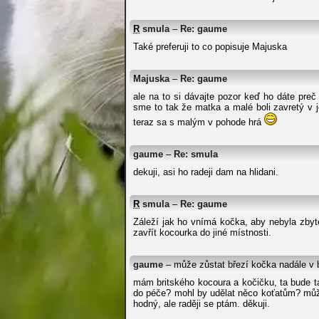
R
smula
–
Re: gaume
Také preferuji to co popisuje Majuska
Majuska
–
Re: gaume
ale na to si dávajte pozor keď ho dáte pre
sme to tak že matka a malé boli zavretý v j
teraz sa s malým v pohode hrá
gaume
–
Re: smula
dekuji, asi ho radeji dam na hlidani.
R
smula
–
Re: gaume
Záleží jak ho vnímá kočka, aby nebyla zbyt
zavřít kocourka do jiné místnosti.
gaume
– může zůstat březí kočka nadále v
mám britského kocoura a kočičku, ta bude t
do péče? mohl by udělat něco koťatům? může 
hodný, ale raději se ptám. děkuji.