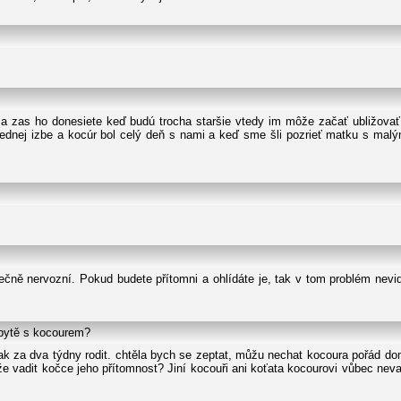
č a zas ho donesiete keď budú trocha staršie vtedy im môže začať ubližovať
ednej izbe a kocúr bol celý deň s nami a keď sme šli pozrieť matku s malými
ečně nervozní. Pokud budete přítomni a ohlídáte je, tak v tom problém nev
 bytě s kocourem?
ak za dva týdny rodit. chtěla bych se zeptat, můžu nechat kocoura pořád do
vadit kočce jeho přítomnost? Jiní kocouři ani koťata kocourovi vůbec nevad