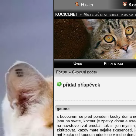
Hafíci
Koč
KOCICI.NET
»
Může zůstat březí kočka 
Úvod
Prezentace
Fórum
»
Chování koček
přidat příspěvek
gaume
s kocourem se pred porodem kocky doma neda
jsou na svete, kocour je zpatky doma a vsec
na navsteve rvat prestal. tak si jen mysli
zkritizovat. kazdy mate nejake zkusenosti, 
mit kocku od kocoura oddelene v jedne domacn