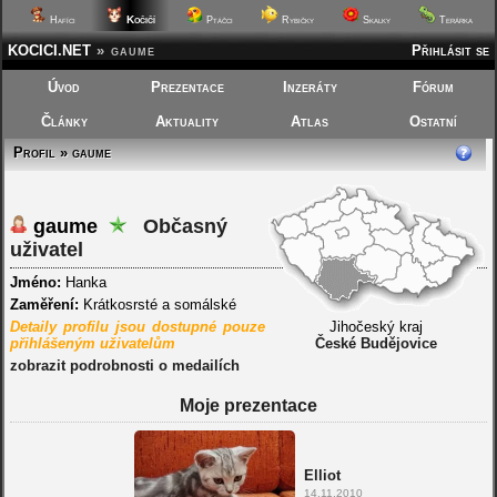
Kočičí
Hafíci
Ptáčci
Rybičky
Skalky
Terárka
KOCICI.NET
»
gaume
Přihlásit se
Úvod
Prezentace
Inzeráty
Fórum
Články
Aktuality
Atlas
Ostatní
Profil » gaume
gaume
Občasný
uživatel
Jméno:
Hanka
Zaměření:
Krátkosrsté a somálské
Detaily profilu jsou dostupné pouze
Jihočeský kraj
přihlášeným uživatelům
České Budějovice
zobrazit podrobnosti o medailích
Moje prezentace
Elliot
14.11.2010