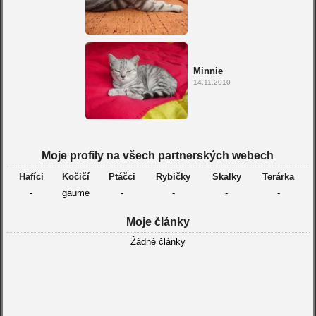
Minnie
14.11.2010
Moje profily na všech partnerských webech
Hafíci
Kočičí
Ptáčci
Rybičky
Skalky
Terárka
-
gaume
-
-
-
-
Moje články
Žádné články