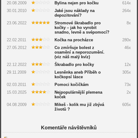
20.08.2009
Bylina nejen pro kočku
614x
30.01.2010
Jaké jsou náklady na
264x
depozitování?
23.06.2022
Stromové škrabadlo pro
8x
kočky – jak ho vyrobit
snadno, levně a svépomocí?
22.02.2011
Kočka na procházce
280x
27.05.2012
Co zmírňuje bolest z
46x
osamění a neporozumění.
(viz náš malý kvíz)
22.12.2022
Škrabadlo pro kočky
12x
29.11.2009
Lesněnka aneb Příběh o
305x
kočkopsí lásce
02.03.2011
Pomoci kočičkám
73x
15.03.2025
Nejpopulárnější plemena
2x
koček
04.08.2009
Mikeš - kolik mu již zbývá
605x
životů ?
Komentáře návštěvníků