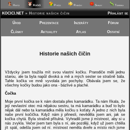
Kočičí
Hafíci
Ptáčci
Rybičky
Skalky
Terárka
KOCICI.NET
»
Historie našich čičin
Přihlásit se
Úvod
Prezentace
Inzeráty
Fórum
Články
Aktuality
Atlas
Ostatní
Historie našich čičin
Vždycky jsem toužila mít svou vlastní kočku. Prarodiče měli jednu
starou, ale ta byla napůl divoká a mě a mých sester se strašně bála.
Tahle kočka ve mně vyvolala jen pochyby. Obávala jsem se, že
všechny kočky budou jako ona - bázlivé a plaché.
Čočka
Moje první kočka se k nám dostala přes kamarádku. Ta nám říkala, že
její nevlastní otec má nějakou sestru, ta má kamarádku a buď to bylo
nějak dál nebo ta kamarádka měla kočku s koťaty. A jedno z nich byla
naše první kočička. Když nám ji přinesli, nevěděla jsem ani, jak se
kočka chytá. Byla strašně přítulná. Vyhradili jsme ji místnost, aby si u
nás zvykla. Večer jsem tam byla s ní, ale později, když už jsem chtěla
jít spát, odešla jsem od ní. místnost neměla dveře a místo nich jsme