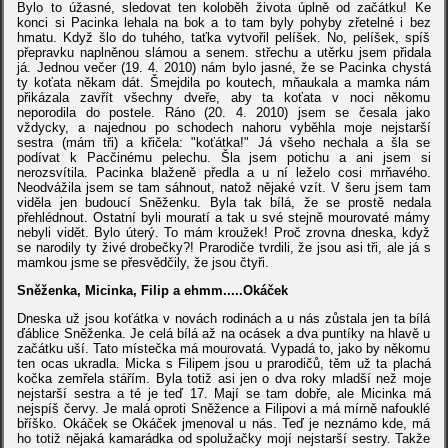
Bylo to úžasné, sledovat ten koloběh života úplně od začátku! Ke
konci si Pacinka lehala na bok a to tam byly pohyby zřetelné i bez
hmatu. Když šlo do tuhého, taťka vytvořil pelíšek. No, pelíšek, spíš
přepravku naplněnou slámou a senem. střechu a utěrku jsem přidala
já. Jednou večer (19. 4. 2010) nám bylo jasné, že se Pacinka chystá
ty koťata někam dát. Šmejdila po koutech, mňaukala a mamka nám
přikázala zavřít všechny dveře, aby ta koťata v noci někomu
neporodila do postele. Ráno (20. 4. 2010) jsem se česala jako
vždycky, a najednou po schodech nahoru vyběhla moje nejstarší
sestra (mám tři) a křičela: "koťátka!" Já všeho nechala a šla se
podívat k Pacčinému pelechu. Šla jsem potichu a ani jsem si
nerozsvítila. Pacinka blaženě předla a u ní leželo cosi mrňavého.
Neodvážila jsem se tam sáhnout, natož nějaké vzít. V šeru jsem tam
viděla jen budoucí Sněženku. Byla tak bílá, že se prostě nedala
přehlédnout. Ostatní byli mouratí a tak u své stejně mourovaté mámy
nebyli vidět. Bylo úterý. To mám kroužek! Proč zrovna dneska, když
se narodily ty živé drobečky?! Prarodiče tvrdili, že jsou asi tři, ale já s
mamkou jsme se přesvědčily, že jsou čtyři.
Sněženka, Micinka, Filip a ehmm.....Okáček
Dneska už jsou koťátka v novách rodinách a u nás zůstala jen ta bílá
ďáblice Sněženka. Je celá bílá až na ocásek a dva puntíky na hlavě u
začátku uší. Tato místečka má mourovatá. Vypadá to, jako by někomu
ten ocas ukradla. Micka s Filipem jsou u prarodičů, těm už ta plachá
kočka zemřela stářím. Byla totiž asi jen o dva roky mladší než moje
nejstarší sestra a té je teď 17. Mají se tam dobře, ale Micinka má
nejspíš červy. Je malá oproti Sněžence a Filipovi a má mírně nafouklé
bříško. Okáček se Okáček jmenoval u nás. Teď je neznámo kde, má
ho totiž nějaká kamarádka od spolužačky mojí nejstarší sestry. Takže