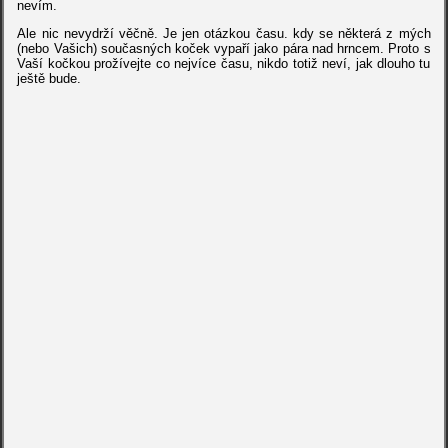
nevím.
Ale nic nevydrží věčně. Je jen otázkou času. kdy se některá z mých
(nebo Vašich) současných koček vypaří jako pára nad hrncem. Proto s
Vaší kočkou prožívejte co nejvíce času, nikdo totiž neví, jak dlouho tu
ještě bude.