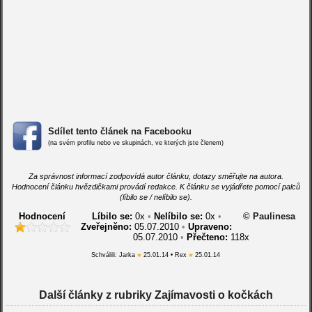
Sdílet tento článek na Facebooku
(na svém profilu nebo ve skupinách, ve kterých jste členem)
Za správnost informací zodpovídá autor článku, dotazy směřujte na autora.
Hodnocení článku hvězdičkami provádí redakce. K článku se vyjádřete pomocí palců
(líbilo se / nelíbilo se).
Hodnocení
Líbilo se:
0
x
•
Nelíbilo se:
0
x
•
© Paulinesa
Zveřejněno:
05.07.2010
•
Upraveno:
05.07.2010
•
Přečteno:
118x
Schválili: Jarka
25.01.14 • Rex
25.01.14
Další články z rubriky Zajímavosti o kočkách