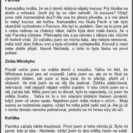
Pacinka
Kamarádka tvrdila, že se jí domů dobývá nějaký kocour. Prý škrábe na
dveře a mňouká. Jestli prý by se nám nehodil. Já kocoura? Vždyť
jsme měli momentálně dva?! Ale ona ho přesto přivedla, a k mé úlevě
to nebyl kocour, ale kočka. Kamarádka mu říkala Pacík a tak bylo
okamžitě rozhodnoto o Pacince. Ale byl tu problém. Den na to jsme jeli
s celou rodinou na chatový tábor, takže byla dost malá šance, že u
nás Pacinka zůstane. Překvapila nás a po návratu z tábora nás všichni
tři horlivě vítali. Ze začátku jsem se trochu bála, aby nebyla nemocná,
měla totiž dost řídkou srst a byla očividně vyhladovělá. Kocouři ji mezi
sebe dobře přijali, hlavně Nezbeda, u toho to byla láska na první
pohled.
Ztráta Whiskyho
Pozdě večer jsem se vrátila domů z kroužku. Taťka mi řekl, že
Whiskase kousl pes od sousedů. Lekla jsem se, ale on to říkal se
zjevným klidem, tak jsem si byla jistá, že to přežije, přežil už i
otrávení. Ve tmě jsem se na něj šla podívat. Ztěžka oddychoval,
nekrvácel, měl nejspíš nějaké vnitřní zranění. V toto chvíli jsem se o
něj začala bát. Měla jsem pro to důvod, bylo to naposledy, co jsem ho
viděla živého... Taťka mi to s tím stejným klidným hlasem oznámil,
když jsem už skoro spala. Najednou jsem měla mokro v očích... Moje
sestra se rozbrečela naplno, vždyť ho měla ještě radši než já. Ale já už
v tomto tématu nemohu pokračovat, protože se mi hrnou slzy do očí.
Koťátka
Pacinka začala náhle tloustnout. První jsem si toho všimla já. Bylo mi
jasné, kdo je táta - Nezbeda, vždyť jsem ty dva viděla často na sobě.