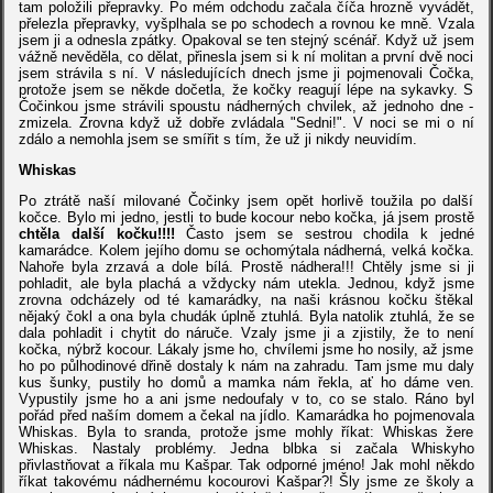
tam položili přepravky. Po mém odchodu začala číča hrozně vyvádět,
přelezla přepravky, vyšplhala se po schodech a rovnou ke mně. Vzala
jsem ji a odnesla zpátky. Opakoval se ten stejný scénář. Když už jsem
vážně nevěděla, co dělat, přinesla jsem si k ní molitan a první dvě noci
jsem strávila s ní. V následujících dnech jsme ji pojmenovali Čočka,
protože jsem se někde dočetla, že kočky reagují lépe na sykavky. S
Čočinkou jsme strávili spoustu nádherných chvilek, až jednoho dne -
zmizela. Zrovna když už dobře zvládala "Sedni!". V noci se mi o ní
zdálo a nemohla jsem se smířit s tím, že už ji nikdy neuvidím.
Whiskas
Po ztrátě naší milované Čočinky jsem opět horlivě toužila po další
kočce. Bylo mi jedno, jestli to bude kocour nebo kočka, já jsem prostě
chtěla další kočku!!!!
Často jsem se sestrou chodila k jedné
kamarádce. Kolem jejího domu se ochomýtala nádherná, velká kočka.
Nahoře byla zrzavá a dole bílá. Prostě nádhera!!! Chtěly jsme si ji
pohladit, ale byla plachá a vždycky nám utekla. Jednou, když jsme
zrovna odcházely od té kamarádky, na naši krásnou kočku štěkal
nějaký čokl a ona byla chudák úplně ztuhlá. Byla natolik ztuhlá, že se
dala pohladit i chytit do náruče. Vzaly jsme ji a zjistily, že to není
kočka, nýbrž kocour. Lákaly jsme ho, chvílemi jsme ho nosily, až jsme
ho po půlhodinové dřině dostaly k nám na zahradu. Tam jsme mu daly
kus šunky, pustily ho domů a mamka nám řekla, ať ho dáme ven.
Vypustily jsme ho a ani jsme nedoufaly v to, co se stalo. Ráno byl
pořád před naším domem a čekal na jídlo. Kamarádka ho pojmenovala
Whiskas. Byla to sranda, protože jsme mohly říkat: Whiskas žere
Whiskas. Nastaly problémy. Jedna blbka si začala Whiskyho
přivlastňovat a říkala mu Kašpar. Tak odporné jméno! Jak mohl někdo
říkat takovému nádhernému kocourovi Kašpar?! Šly jsme ze školy a