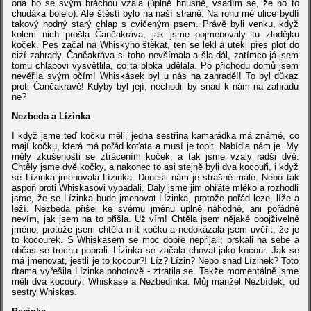
ona ho se svým bráchou vzala (úplně hnusně, vsadím se, že ho to
chudáka bolelo). Ale štěstí bylo na naší straně. Na rohu mé ulice bydlí
takový hodný starý chlap s cvičeným psem. Právě byli venku, když
kolem nich prošla Čančakráva, jak jsme pojmenovaly tu zlodějku
koček. Pes začal na Whiskyho štěkat, ten se lekl a utekl přes plot do
cizí zahrady. Čančakráva si toho nevšímala a šla dál, zatímco já jsem
tomu chlapovi vysvětlila, co ta blbka udělala. Po příchodu domů jsem
nevěřila svým očím! Whiskásek byl u nás na zahradě!! To byl důkaz
proti Čančakrávě! Kdyby byl její, nechodil by snad k nám na zahradu
ne?
Nezbeda a Lízinka
I když jsme teď kočku měli, jedna sestřina kamarádka má známé, co
mají kočku, která má pořád koťata a musí je topit. Nabídla nám je. My
měly zkušenosti se ztrácením koček, a tak jsme vzaly radši dvě.
Chtěly jsme dvě kočky, a nakonec to asi stejně byli dva kocouři, i když
se Lízinka jmenovala Lízinka. Donesli nám je strašně malé. Nebo tak
aspoň proti Whiskasovi vypadali. Daly jsme jim ohřáté mléko a rozhodli
jsme, že se Lízinka bude jmenovat Lízinka, protože pořád leze, líže a
leží. Nezbeda přišel ke svému jménu úplně náhodně, ani pořádně
nevím, jak jsem na to přišla. Už vím! Chtěla jsem nějaké obojživelné
jméno, protože jsem chtěla mít kočku a nedokázala jsem uvěřit, že je
to kocourek. S Whiskasem se moc dobře nepřijali; prskali na sebe a
občas se trochu poprali. Lízinka se začala chovat jako kocour. Jak se
má jmenovat, jestli je to kocour?! Líz? Lízin? Nebo snad Lízinek? Toto
drama vyřešila Lízinka pohotově - ztratila se. Takže momentálně jsme
měli dva kocoury; Whiskase a Nezbedínka. Můj manžel Nezbídek, od
sestry Whiskas.