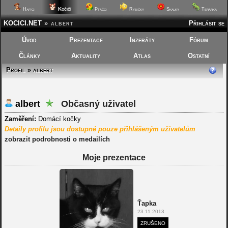
Kočičí
Hafíci
Ptáčci
Rybičky
Skalky
Terárka
KOCICI.NET
»
albert
Přihlásit se
Úvod
Prezentace
Inzeráty
Fórum
Články
Aktuality
Atlas
Ostatní
Profil » albert
albert
Občasný uživatel
Zaměření:
Domácí kočky
Detaily profilu jsou dostupné pouze přihlášeným uživatelům
zobrazit podrobnosti o medailích
Moje prezentace
Ťapka
23.11.2013
ZRUŠENO