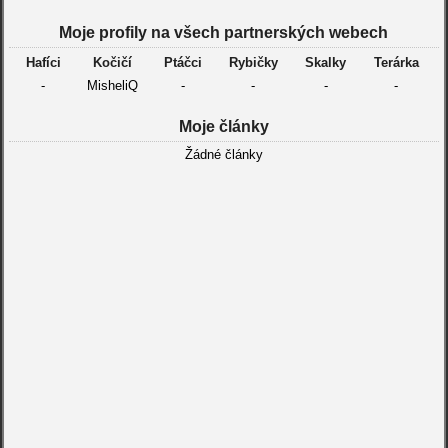
Moje profily na všech partnerských webech
Hafíci
Kočičí
Ptáčci
Rybičky
Skalky
Terárka
-
MisheliQ
-
-
-
-
Moje články
Žádné články