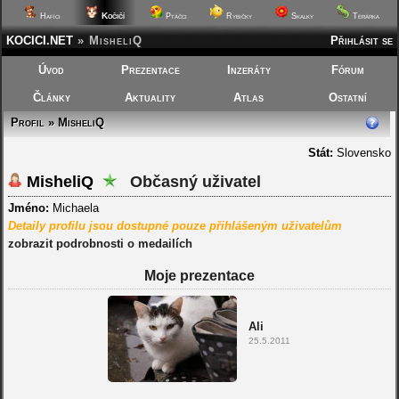
Kočičí
Hafíci
Ptáčci
Rybičky
Skalky
Terárka
KOCICI.NET
»
MisheliQ
Přihlásit se
Úvod
Prezentace
Inzeráty
Fórum
Články
Aktuality
Atlas
Ostatní
Profil » MisheliQ
Stát:
Slovensko
MisheliQ
Občasný uživatel
Jméno:
Michaela
Detaily profilu jsou dostupné pouze přihlášeným uživatelům
zobrazit podrobnosti o medailích
Moje prezentace
Ali
25.5.2011