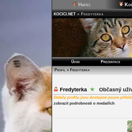
Hafíci
Koč
KOCICI.NET
»
Fredyterka
Úvod
Prezentace
Profil » Fredyterka
Fredyterka
Občasný uživ
Detaily profilu jsou dostupné pouze přihl
zobrazit podrobnosti o medailích