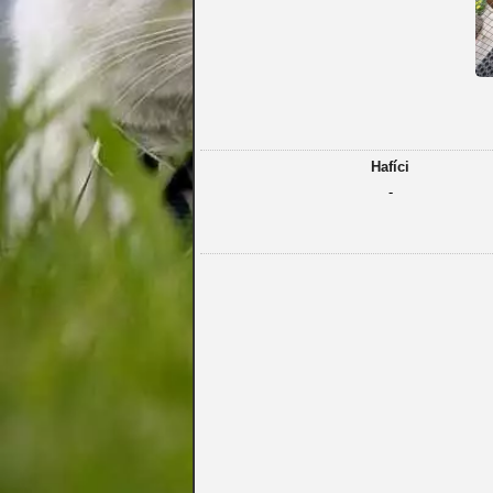
Hafíci
-