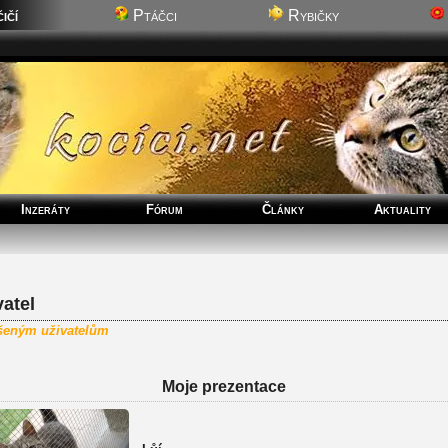
ičí
Ptáčci
Rybičky
Inzeráty
Fórum
Články
Aktuality
atel
ášeným uživatelům
Moje prezentace