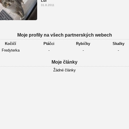
Lůí
31.8.2011
Moje profily na všech partnerských webech
Kočičí
Ptáčci
Rybičky
Skalky
Fredyterka
-
-
-
Moje články
Žádné články