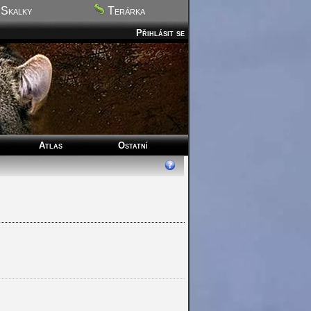
Skalky
Terárka
Přihlásit se
Atlas
Ostatní