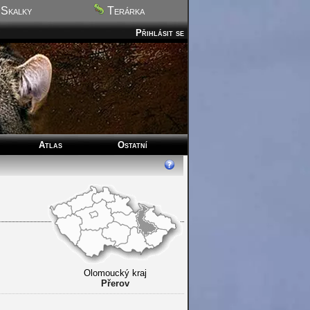
Skalky
Terárka
Přihlásit se
Atlas
Ostatní
Olomoucký kraj
Přerov