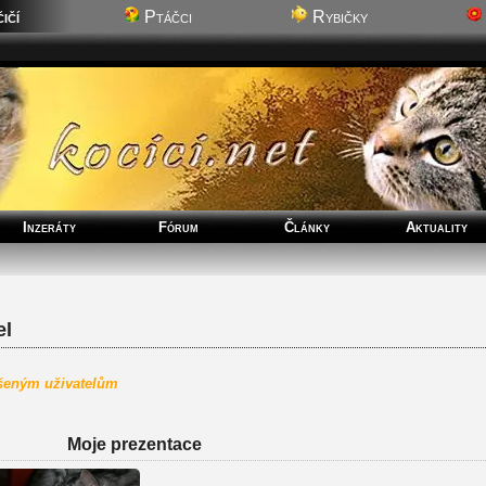
ičí
Ptáčci
Rybičky
Inzeráty
Fórum
Články
Aktuality
el
ášeným uživatelům
Moje prezentace