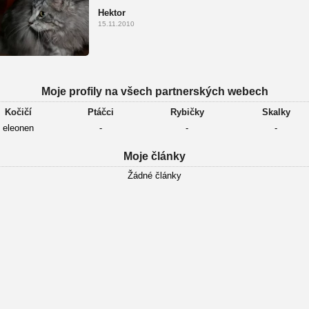
Hektor
15.11.2010
Moje profily na všech partnerských webech
Kočičí
Ptáčci
Rybičky
Skalky
eleonen
-
-
-
Moje články
Žádné články