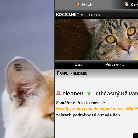
Hafíci
Koč
KOCICI.NET
»
eleonen
Úvod
Prezentace
Profil » eleonen
eleonen
Občasný uživat
Zaměření:
Polodlouhosrsté
Detaily profilu jsou dostupné pouze přihl
zobrazit podrobnosti o medailích