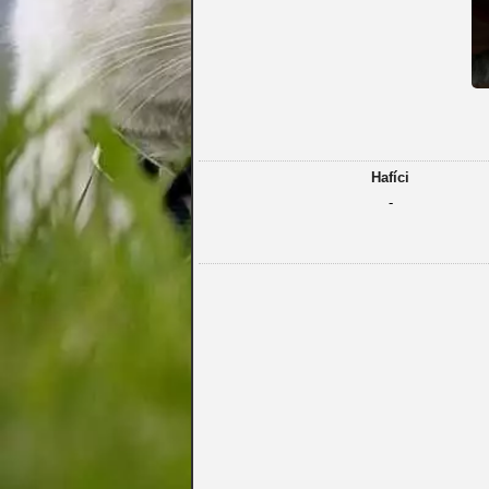
Hafíci
-