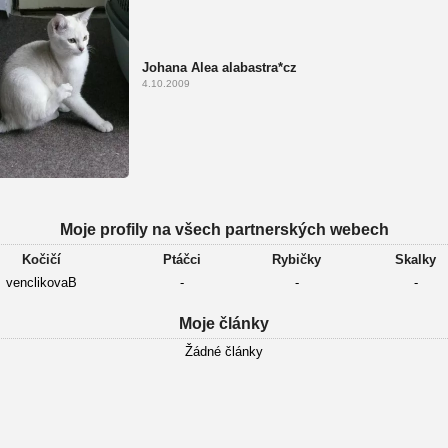
Johana Alea alabastra*cz
4.10.2009
Moje profily na všech partnerských webech
Kočičí
Ptáčci
Rybičky
Skalky
venclikovaB
-
-
-
Moje články
Žádné články