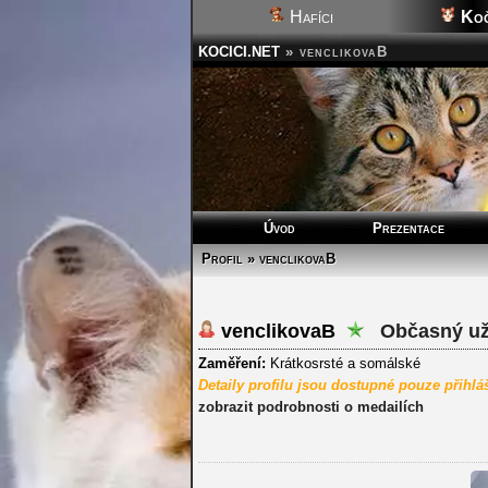
Hafíci
Koč
KOCICI.NET
»
venclikovaB
Úvod
Prezentace
Profil » venclikovaB
venclikovaB
Občasný uži
Zaměření:
Krátkosrsté a somálské
Detaily profilu jsou dostupné pouze přihl
zobrazit podrobnosti o medailích