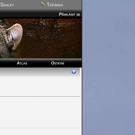
Skalky
Terárka
Přihlásit se
Atlas
Ostatní