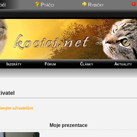
ičí
Ptáčci
Rybičky
Inzeráty
Fórum
Články
Aktuality
vatel
ášeným uživatelům
Moje prezentace