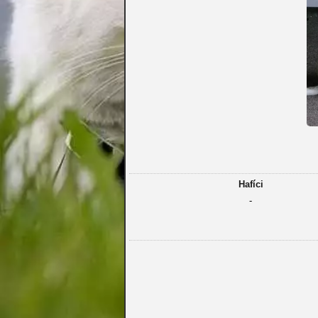
Hafíci
-