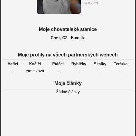
23.9.2009
Moje chovatelské stanice
Crmi, CZ
- Burmilla
Moje profily na všech partnerských webech
Hafíci
Kočičí
Ptáčci
Rybičky
Skalky
Terárka
-
crmelková
-
-
-
-
Moje články
Žádné články