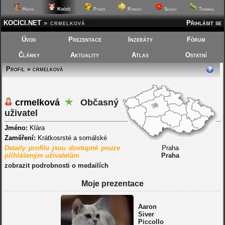
Kočičí
Hafíci
Ptáčci
Rybičky
Skalky
Terárka
KOCICI.NET
»
crmelková
Přihlásit se
Úvod
Prezentace
Inzeráty
Fórum
Články
Aktuality
Atlas
Ostatní
Profil » crmelková
crmelková
Občasný
uživatel
Jméno:
Klára
Zaměření:
Krátkosrsté a somálské
Detaily profilu jsou dostupné pouze
Praha
přihlášeným uživatelům
Praha
zobrazit podrobnosti o medailích
Moje prezentace
Aaron
Siver
Piccollo