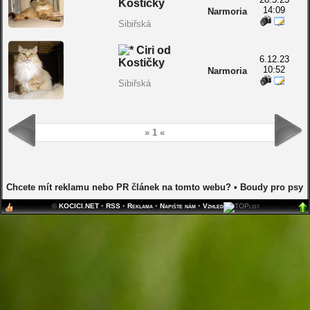
Kostičky
14:09
Narmoria
Sibiřská
Ciri od
6.12.23
Kostičky
10:52
Narmoria
Sibiřská
» 1 «
Chcete mít reklamu nebo PR článek na tomto webu?
•
Boudy pro psy
©
KOCICI.NET
•
RSS
•
Reklama
•
Napište nám
•
Vzhled