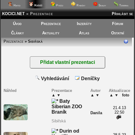
Kočičí
Hafíci
Ptáčci
Rybičky
Skalky
Terárka
KOCICI.NET
»
Prezentace
Přihlásit se
Úvod
Prezentace
Inzeráty
Fórum
Články
Aktuality
Atlas
Ostatní
Prezentace
» Sibiřská
Vyhledávání
Deníčky
Náhled
Prezentace
Autor
Aktualizace
▲
▼
▲
▼
▲
▼
foto
Baty
Siberian ZOO
21.4.13
Braník
22:50
Danila
Sibiřská
Durin od
28.5.23