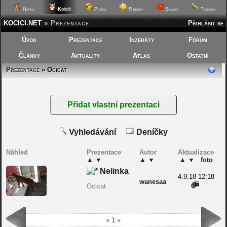
Kočičí
Hafíci
Ptáčci
Rybičky
Skalky
Terárka
KOCICI.NET
»
Prezentace
Přihlásit se
Úvod
Prezentace
Inzeráty
Fórum
Články
Aktuality
Atlas
Ostatní
Prezentace
» Ocicat
Vyhledávání
Deníčky
Náhled
Prezentace
Autor
Aktualizace
▲
▼
▲
▼
▲
▼
foto
Nelinka
4.9.18 12:18
wanesaa
Ocicat
» 1 «