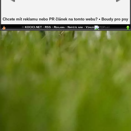
Chcete mít reklamu nebo PR článek na tomto webu?
•
Boudy pro psy
©
KOCICI.NET
•
RSS
•
Reklama
•
Napište nám
•
Vzhled