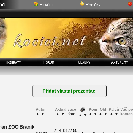
ičí
Ptáčci
Rybičky
Inzeráty
Fórum
Články
Aktuality
Autor
Aktualizace
Kom
Obl
Palců
Váš po
▲
▼
▲
▼
foto
▲
▼
▲
▼
▲
▼
komen
▲
▼
rian ZOO Braník
21.4.13 22:50