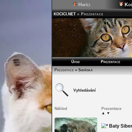
Hafíci
Koč
KOCICI.NET
»
Prezentace
Úvod
Prezentace
Prezentace
» Sibiřská
Vyhledávání
Náhled
Prezentace
▲
▼
Baty Sibe