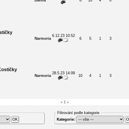
Danila
6
10
4
0
stičky
6.12.23 10:52
Narmoria
6
5
1
3
Kostičky
28.5.23 14:09
Narmoria
10
4
1
3
» 1 «
Filtrování podle kategorie
Kategorie: