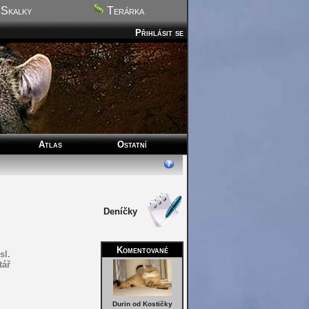
Skalky
Terárka
Přihlásit se
Atlas
Ostatní
Deníčky
Komentované
sl.
tář
Durin od Kostičky