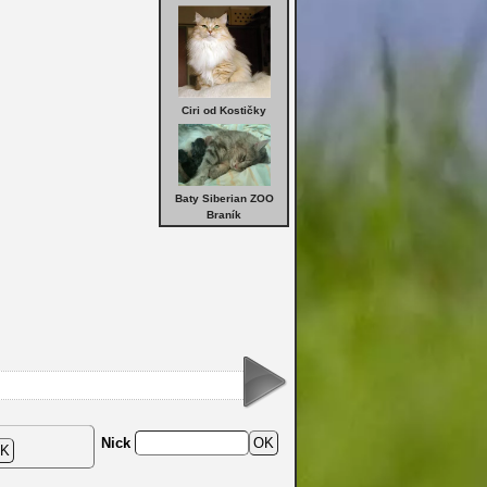
Ciri od Kostičky
Baty Siberian ZOO
Braník
Nick