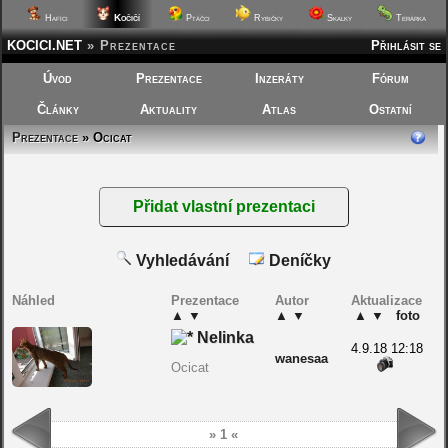
Kočičí
Hafíci
Ptáčci
Rybičky
Skalky
Terárka
KOCICI.NET
»
Prezentace
Přihlásit se
Úvod
Prezentace
Inzeráty
Fórum
Články
Aktuality
Atlas
Ostatní
Prezentace
» Ocicat
Vyhledávání
Deníčky
Náhled
Prezentace
Autor
Aktualizace
▲
▼
▲
▼
▲
▼
foto
Nelinka
4.9.18 12:18
wanesaa
Ocicat
» 1 «