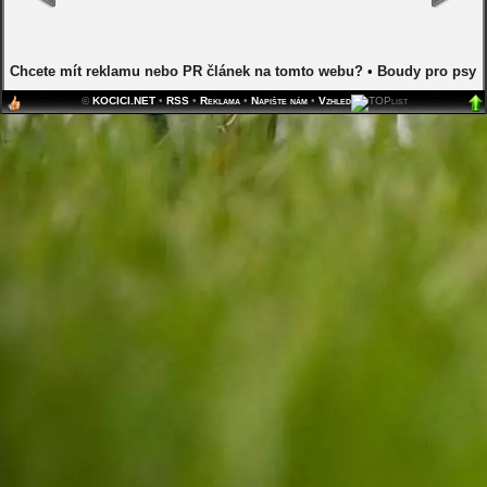
Chcete mít reklamu nebo PR článek na tomto webu?
•
Boudy pro psy
©
KOCICI.NET
•
RSS
•
Reklama
•
Napište nám
•
Vzhled