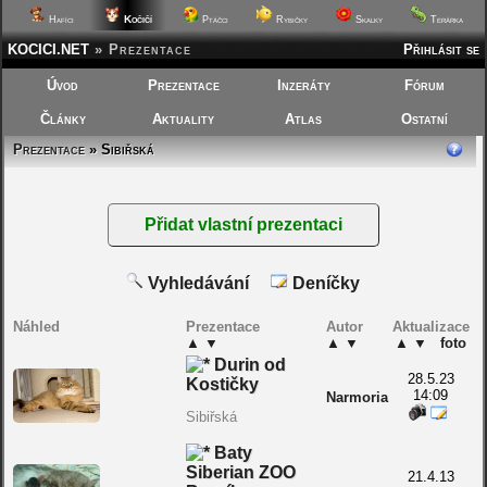
Kočičí
Hafíci
Ptáčci
Rybičky
Skalky
Terárka
KOCICI.NET
»
Prezentace
Přihlásit se
Úvod
Prezentace
Inzeráty
Fórum
Články
Aktuality
Atlas
Ostatní
Prezentace
» Sibiřská
Vyhledávání
Deníčky
Náhled
Prezentace
Autor
Aktualizace
▲
▼
▲
▼
▲
▼
foto
Durin od
28.5.23
Kostičky
14:09
Narmoria
Sibiřská
Baty
Siberian ZOO
21.4.13