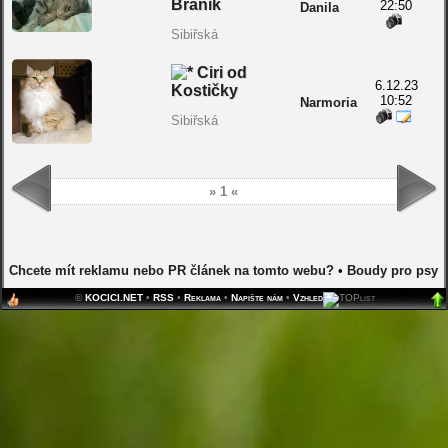
Braník
22:50
Danila
Sibiřská
Ciri od
6.12.23
Kostičky
10:52
Narmoria
Sibiřská
» 1 «
Chcete mít reklamu nebo PR článek na tomto webu?
•
Boudy pro psy
©
KOCICI.NET
•
RSS
•
Reklama
•
Napište nám
•
Vzhled