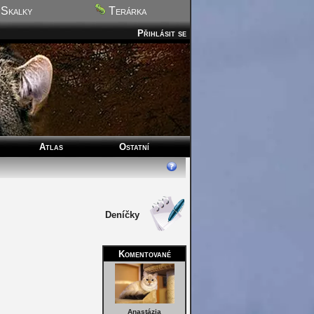
Skalky
Terárka
Přihlásit se
Atlas
Ostatní
Deníčky
Komentované
Anastázia