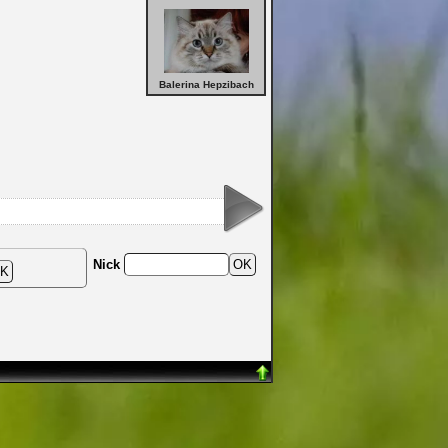
Balerina Hepzibach
Nick