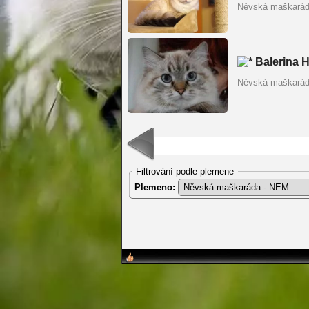
Něvská maškará
Balerina 
Něvská maškará
Filtrování podle plemene
Plemeno: