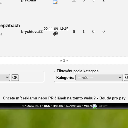
piškotka
11
3
3
2
da
Hepzibach
22.11.09 14:45
brychtova22
6
1
0
0
da
» 1 «
Filtrování podle kategorie
Kategorie:
Chcete mít reklamu nebo PR článek na tomto webu?
•
Boudy pro psy
©
KOCICI.NET
•
RSS
•
Reklama
•
Napište nám
•
Vzhled