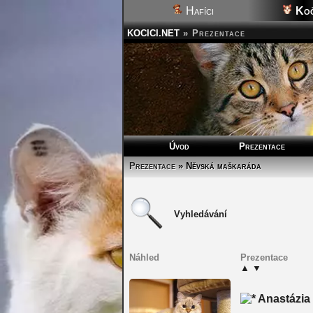
Hafíci
Koč
KOCICI.NET
»
Prezentace
Úvod
Prezentace
Prezentace
» Něvská maškaráda
Vyhledávání
Náhled
Prezentace
▲
▼
Anastázia