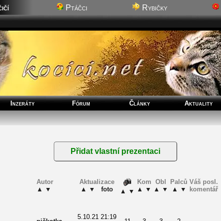
ičí
Ptáčci
Rybičky
Inzeráty
Fórum
Články
Aktuality
Autor
Aktualizace
Kom
Obl
Palců
Váš posl.
▲
▼
▲
▼
foto
▲
▼
▲
▼
▲
▼
komentář
▲
▼
5.10.21 21:19