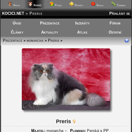
Kočičí
Hafíci
Ptáčci
Rybičky
Skalky
Terárka
KOCICI.NET
»
Preris
Přihlásit se
Úvod
Prezentace
Inzeráty
Fórum
Články
Aktuality
Atlas
Ostatní
Prezentace
»
monarcha
»
Preris
»
Preris
Majitel:
monarcha
•
Plemeno:
Perská
s PP