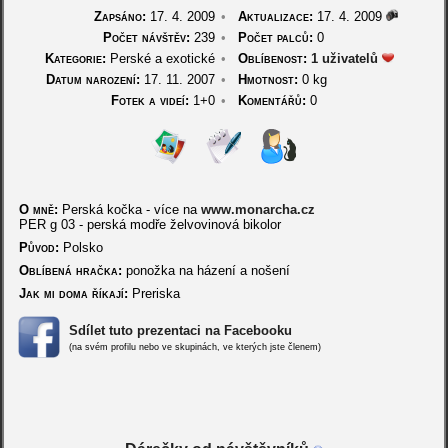
Zapsáno:
17. 4. 2009
•
Aktualizace:
17. 4. 2009
Počet návštěv:
239
•
Počet palců:
0
Kategorie:
Perské a exotické
•
Oblíbenost:
1 uživatelů
Datum narození:
17. 11. 2007
•
Hmotnost:
0 kg
Fotek a videí:
1+0
•
Komentářů:
0
O mně:
Perská kočka - více na
www.monarcha.cz
PER g 03 - perská modře želvovinová bikolor
Původ:
Polsko
Oblíbená hračka:
ponožka na házení a nošení
Jak mi doma říkají:
Preriska
Sdílet tuto prezentaci na Facebooku
(na svém profilu nebo ve skupinách, ve kterých jste členem)