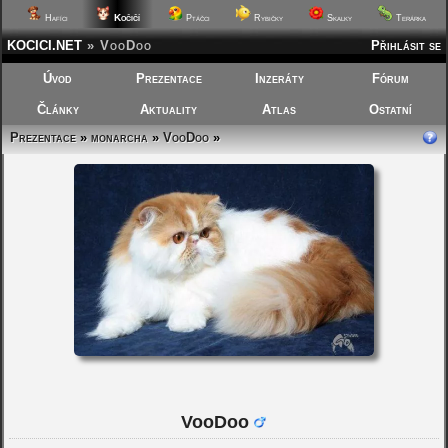
Kočičí
Hafíci
Ptáčci
Rybičky
Skalky
Terárka
KOCICI.NET
»
VooDoo
Přihlásit se
Úvod
Prezentace
Inzeráty
Fórum
Články
Aktuality
Atlas
Ostatní
Prezentace
»
monarcha
»
VooDoo
»
VooDoo