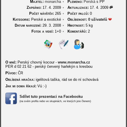
Majitel:
monarcha
•
Plemeno:
Perská
s PP
Zapsáno:
17. 4. 2009
•
Aktualizace:
17. 4. 2009
Počet návštěv:
265
•
Počet palců:
0
Kategorie:
Perské a exotické
•
Oblíbenost:
0 uživatelů
Datum narození:
29. 3. 2008
•
Hmotnost:
5 kg
Fotek a videí:
1+0
•
Komentářů:
2
O mně:
Perský chovný kocour -
www.monarcha.cz
PER d 02 21 62 - perský červený harlekýn s kresbou
Původ:
ČR
Oblíbená hračka:
igelitová taška, rád se do ní schovává
Jak mi doma říkají:
Vú :-)
Sdílet tuto prezentaci na Facebooku
(na svém profilu nebo ve skupinách, ve kterých jste členem)