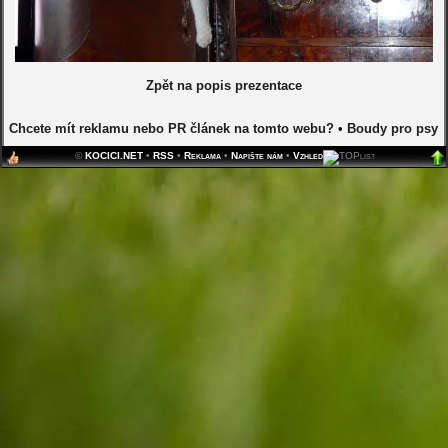
Zpět na popis prezentace
Chcete mít reklamu nebo PR článek na tomto webu?
•
Boudy pro psy
©
KOCICI.NET
•
RSS
•
Reklama
•
Napište nám
•
Vzhled