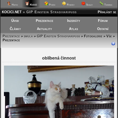
Kočičí
Hafíci
Ptáčci
Rybičky
Skalky
Terárka
KOCICI.NET
»
GIP Einstein Stradivaripuss
Přihlásit se
Úvod
Prezentace
Inzeráty
Fórum
Články
Aktuality
Atlas
Ostatní
Prezentace
»
smula
»
GIP Einstein Stradivaripuss
»
Fotogalerie » Vše »
Prezentace
oblíbená činnost