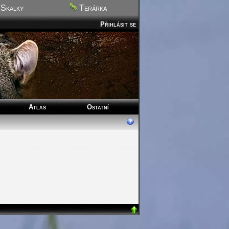
Skalky
Terárka
Přihlásit se
Atlas
Ostatní