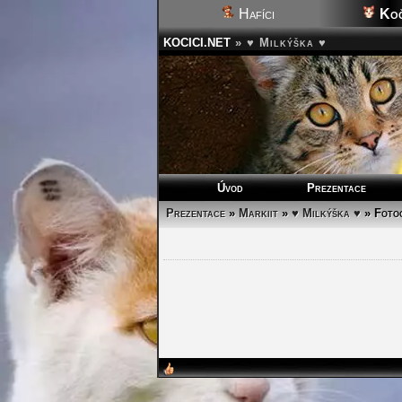
Hafíci
Koč
KOCICI.NET
»
♥ Milkýška ♥
Úvod
Prezentace
Prezentace
»
Markiit
»
♥ Milkýška ♥
»
Fotog