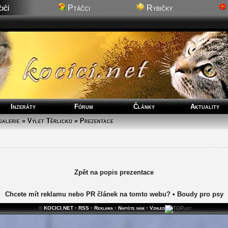
ičí
Ptáčci
Rybičky
Inzeráty
Fórum
Články
Aktuality
alerie » Výlet Těrlicko » Prezentace
Zpět na popis prezentace
Chcete mít reklamu nebo PR článek na tomto webu?
•
Boudy pro psy
©
KOCICI.NET
•
RSS
•
Reklama
•
Napište nám
•
Vzhled