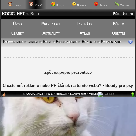
Kočičí
Hafíci
Ptáčci
Rybičky
Skalky
Terárka
KOCICI.NET
»
Bela
Přihlásit se
Úvod
Prezentace
Inzeráty
Fórum
Články
Aktuality
Atlas
Ostatní
Prezentace
»
janisa
»
Bela
»
Fotogalerie » Hraju si » Prezentace
Zpět na popis prezentace
Chcete mít reklamu nebo PR článek na tomto webu?
•
Boudy pro psy
©
KOCICI.NET
•
RSS
•
Reklama
•
Napište nám
•
Vzhled