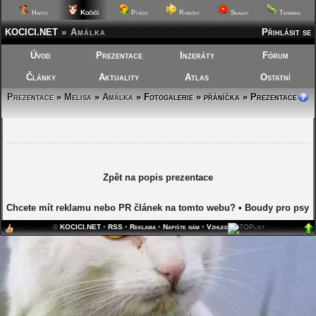
Kočičí
Hafíci
Ptáčci
Rybičky
Skalky
Terárka
KOCICI.NET
»
Amálka
Přihlásit se
Úvod
Prezentace
Inzeráty
Fórum
Články
Aktuality
Atlas
Ostatní
Prezentace
»
Melisa
»
Amálka
»
Fotogalerie » přáníčka » Prezentace
Zpět na popis prezentace
Chcete mít reklamu nebo PR článek na tomto webu?
•
Boudy pro psy
©
KOCICI.NET
•
RSS
•
Reklama
•
Napište nám
•
Vzhled