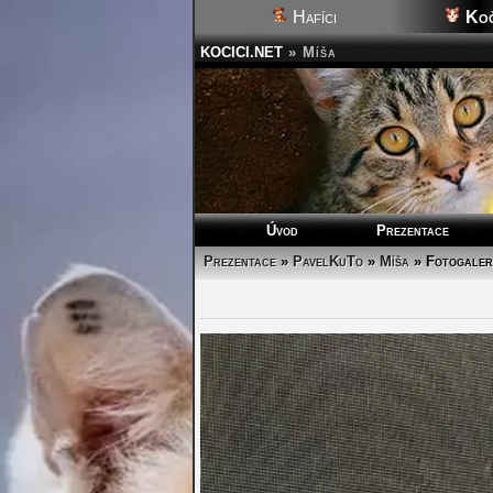
Hafíci
Koč
KOCICI.NET
»
Míša
Úvod
Prezentace
Prezentace
»
PavelKuTo
»
Míša
»
Fotogaler