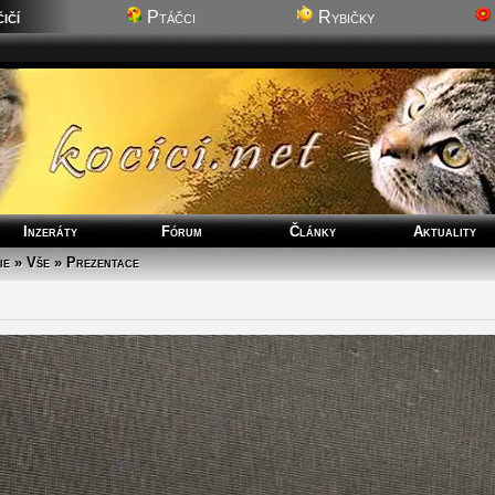
ičí
Ptáčci
Rybičky
Inzeráty
Fórum
Články
Aktuality
ie » Vše » Prezentace