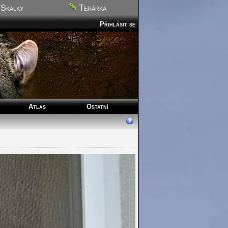
Skalky
Terárka
Přihlásit se
Atlas
Ostatní