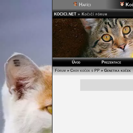
Hafíci
Koč
KOCICI.NET
»
Kočičí fórum
Úvod
Prezentace
Fórum
»
Chov koček s PP
»
Genetika koček