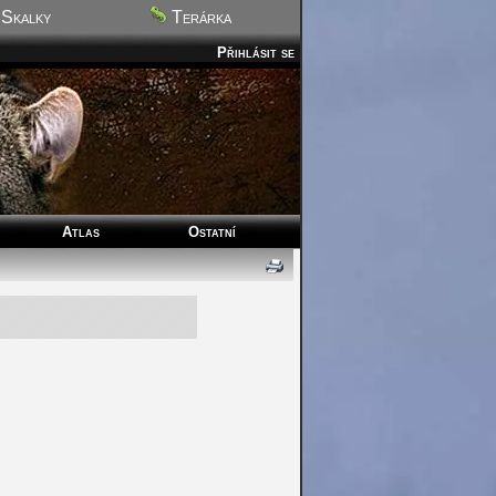
Skalky
Terárka
Přihlásit se
Atlas
Ostatní