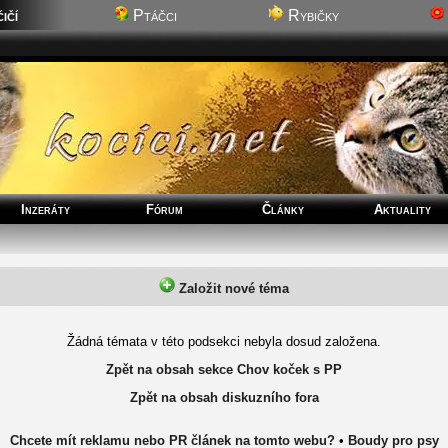
ičí
Ptáčci
Rybičky
Inzeráty
Fórum
Články
Aktuality
Založit nové téma
Žádná témata v této podsekci nebyla dosud založena.
Zpět na obsah sekce Chov koček s PP
Zpět na obsah diskuzního fora
Chcete mít reklamu nebo PR článek na tomto webu?
•
Boudy pro psy