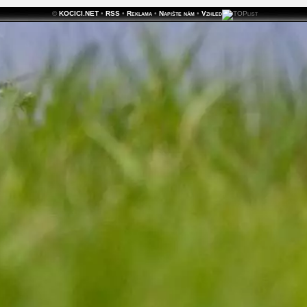
©
KOCICI.NET
•
RSS
•
Reklama
•
Napište nám
•
Vzhled