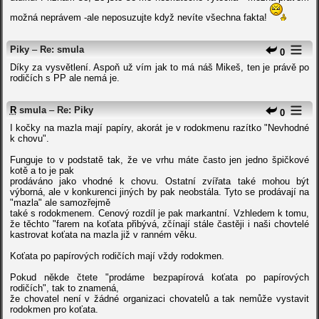
možná neprávem -ale neposuzujte když nevíte všechna fakta!
Piky
–
Re: smula
0
Díky za vysvětlení. Aspoň už vím jak to má náš Mikeš, ten je právě po
rodičích s PP ale nemá je.
R
smula
–
Re: Piky
0
I kočky na mazla mají papíry, akorát je v rodokmenu razítko "Nevhodné
k chovu".
Funguje to v podstatě tak, že ve vrhu máte často jen jedno špičkové
kotě a to je pak
prodáváno jako vhodné k chovu. Ostatní zvířata také mohou být
výborná, ale v konkurenci jiných by pak neobstála. Tyto se prodávají na
"mazla" ale samozřejmě
také s rodokmenem. Cenový rozdíl je pak markantní. Vzhledem k tomu,
že těchto "farem na koťata přibývá, zčínají stále častěji i naši chovtelé
kastrovat koťata na mazla již v ranném věku.
Koťata po papírových rodičích mají vždy rodokmen.
Pokud někde čtete "prodáme bezpapírová koťata po papírových
rodičích", tak to znamená,
že chovatel není v žádné organizaci chovatelů a tak nemůže vystavit
rodokmen pro koťata.