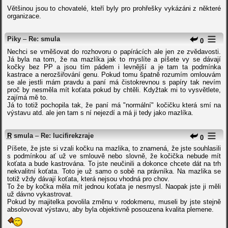
Většinou jsou to chovatelé, kteří byly pro prohřešky vykázáni z některé
organizace.
Piky
–
Re: smula
0
Nechci se vměšovat do rozhovoru o papírácích ale jen ze zvědavosti.
Já byla na tom, že na mazlíka jak to myslíte a píšete vy se dávají
kočky bez PP a jsou tím pádem i levnější a je tam ta podmínka
kastrace a nerozšiřování genu. Pokud tomu špatně rozumím omlouvám
se ale jestli mám pravdu a paní má čistokrevnou s papíry tak nevím
proč by nesměla mít koťata pokud by chtěli. Kdyžtak mi to vysvětlete,
zajímá mě to.
Já to totiž pochopila tak, že paní má "normální" kočičku která smí na
výstavu atd. ale jen tam s ní nejezdí a má ji tedy jako mazlíka.
R
smula
–
Re: lucifirekzraje
0
Píšete, že jste si vzali kočku na mazlika, to znamená, že jste souhlasili
s podmínkou ať už ve smlouvě nebo slovně, že kočička nebude mít
koťata a bude kastrována. To jste neučinili a dokonce chcete dát na trh
nekvalitní koťata. Toto je už samo o sobě na právníka. Na mazlika se
totiž vždy dávají koťata, která nejsou vhodná pro chov.
To že by kočka měla mít jednou koťata je nesmysl. Naopak jste ji měli
už dávno vykastrovat.
Pokud by majitelka povolila změnu v rodokmenu, museli by jste stejně
absolovovat výstavu, aby byla objektivně posouzena kvalita plemene.