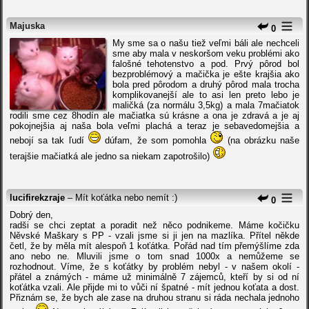
Majuska
0
My sme sa o našu tiež veľmi báli ale nechceli
sme aby mala v neskoršom veku problémi ako
falošné tehotenstvo a pod. Prvý pôrod bol
bezproblémový a mačička je ešte krajšia ako
bola pred pôrodom a druhý pôrod mala trocha
komplikovanejší ale to asi len preto lebo je
maličká (za normálu 3,5kg) a mala 7mačiatok
rodili sme cez 8hodín ale mačiatka sú krásne a ona je zdravá a je aj
pokojnejšia aj naša bola veľmi plachá a teraz je sebavedomejšia a
nebojí sa tak ľudí
dúfam, že som pomohla
(na obrázku naše
terajšie mačiatká ale jedno sa niekam zapotrošilo)
lucifirekzraje
– Mít koťátka nebo nemít :)
0
Dobrý den,
radši se chci zeptat a poradit než něco podnikeme. Máme kočičku
Něvské Maškary s PP - vzali jsme si ji jen na mazlíka. Přítel někde
četl, že by měla mít alespoň 1 koťátka. Pořád nad tím přemýšlíme zda
ano nebo ne. Mluvili jsme o tom snad 1000x a nemůžeme se
rozhodnout. Víme, že s koťátky by problém nebyl - v našem okolí -
přátel a známých - máme už minimálně 7 zájemců, kteří by si od ní
koťátka vzali. Ale přijde mi to vůči ní špatné - mít jednou koťata a dost.
Přiznám se, že bych ale zase na druhou stranu si ráda nechala jednoho