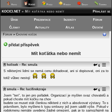
Kočičí
Hafíci
Ptáčci
Rybičky
Skalky
Terárka
KOCICI.NET
»
Mít koťátka nebo nemít
Přihlásit se
Úvod
Prezentace
Inzeráty
Fórum
Články
Aktuality
Atlas
Ostatní
Fórum
»
Chování koček
přidat příspěvek
Mít koťátka nebo nemít
R
holisek
–
Re: smula
6
S některými lidmi se nemá cenu dohadovat, ani si dopisovat, oni za to
totiž vůbec nestojí
R
smula
–
Re: lucifirekzraje
6
Jsem "ten", to jen pro pořádek. Organizací je myšlen svaz chovatelů a
pokud chcete mít kočku na chov
budete se muset stát členkou některé z nich a absolvovat výstavy. To s
právníkem, bylo myšleno k typu smlouvy jež jsem uáděl výše. Pokud v
rodokmenu nemáte uvedeno žádné omezení, pak je to samozřejmě na