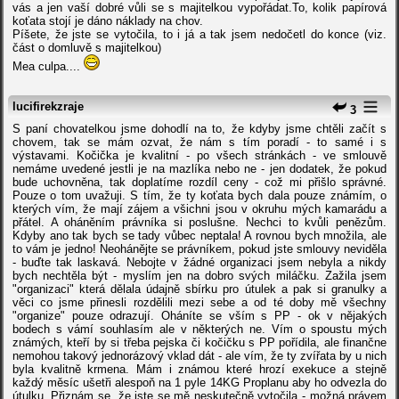
vás a jen vaší dobré vůli se s majitelkou vypořádat.To, kolik papírová
koťata stojí je dáno náklady na chov.
Píšete, že jste se vytočila, to i já a tak jsem nedočetl do konce (viz.
část o domluvě s majitelkou)
Mea culpa....
lucifirekzraje
3
S paní chovatelkou jsme dohodlí na to, že kdyby jsme chtěli začít s
chovem, tak se mám ozvat, že nám s tím poradí - to samé i s
výstavami. Kočička je kvalitní - po všech stránkách - ve smlouvě
nemáme uvedené jestli je na mazlíka nebo ne - jen dodatek, že pokud
bude uchovněna, tak doplatíme rozdíl ceny - což mi přišlo správné.
Pouze o tom uvažuji. S tím, že ty koťata bych dala pouze známím, o
kterých vím, že mají zájem a všichni jsou v okruhu mých kamarádu a
přátel. A oháněním právníka si poslušne. Nechci to kvůli penězům.
Kdyby ano tak bych se tady vůbec neptala! A rovnou bych množila, ale
to vám je jedno! Neohánějte se právníkem, pokud jste smlouvy neviděla
- buďte tak laskavá. Nebojte v žádné organizaci jsem nebyla a nikdy
bych nechtěla být - myslím jen na dobro svých miláčku. Zažila jsem
"organizaci" která dělala údajně sbírku pro útulek a pak si granulky a
věci co jsme přinesli rozdělili mezi sebe a od té doby mě všechny
"organize" pouze odrazují. Oháníte se vším s PP - ok v nějakých
bodech s vámí souhlasím ale v některých ne. Vím o spoustu mých
známých, kteří by si třeba pejska či kočičku s PP pořídila, ale finančne
nemohou takový jednorázový vklad dát - ale vím, že ty zvířata by u nich
byla kvalitně krmena. Mám i známou které hrozí exekuce a stejně
každý měsíc ušetři alespoň na 1 pyle 14KG Proplanu aby ho odvezla do
útulku. Přiznám se, že jste se mě neskutečně vytočila - možná právem