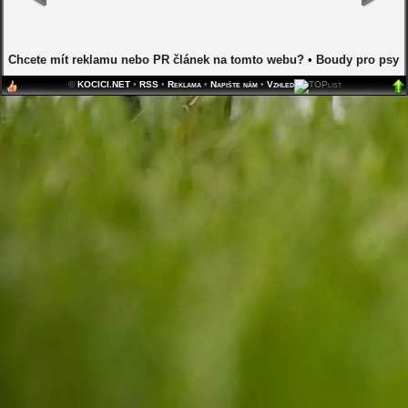
Chcete mít reklamu nebo PR článek na tomto webu?
•
Boudy pro psy
©
KOCICI.NET
•
RSS
•
Reklama
•
Napište nám
•
Vzhled