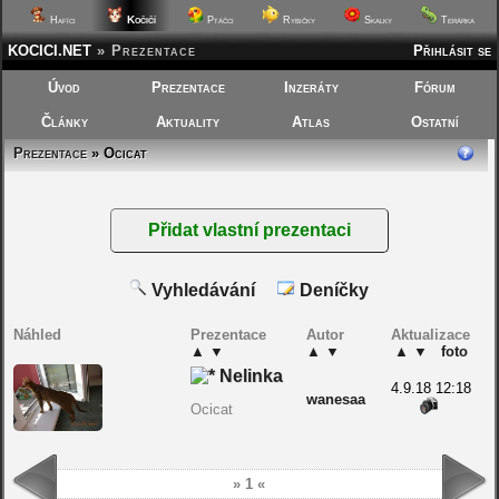
Kočičí
Hafíci
Ptáčci
Rybičky
Skalky
Terárka
KOCICI.NET
»
Prezentace
Přihlásit se
Úvod
Prezentace
Inzeráty
Fórum
Články
Aktuality
Atlas
Ostatní
Prezentace
» Ocicat
Vyhledávání
Deníčky
Náhled
Prezentace
Autor
Aktualizace
▲
▼
▲
▼
▲
▼
foto
Nelinka
4.9.18 12:18
wanesaa
Ocicat
» 1 «