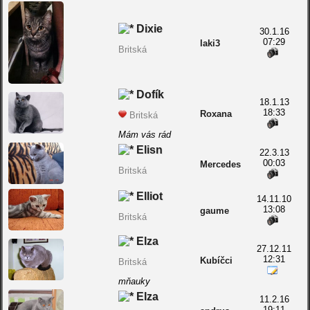
Dixie
30.1.16
07:29
laki3
Britská
Dofík
18.1.13
18:33
Roxana
Britská
Mám vás rád
Elisn
22.3.13
00:03
Mercedes
Britská
Elliot
14.11.10
13:08
gaume
Britská
Elza
27.12.11
12:31
Kubíčci
Britská
mňauky
Elza
11.2.16
19:11