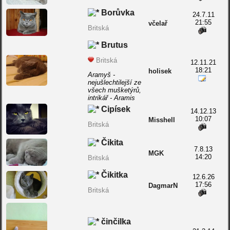
Borůvka
24.7.11
21:55
včelař
Britská
Brutus
Britská
12.11.21
18:21
holisek
Aramyš -
nejušlechtilejší ze
všech mušketýrů,
intrikář - Aramis
Cipísek
14.12.13
10:07
Misshell
Britská
Čikita
7.8.13
MGK
14:20
Britská
Čikitka
12.6.26
17:56
DagmarN
Britská
činčilka