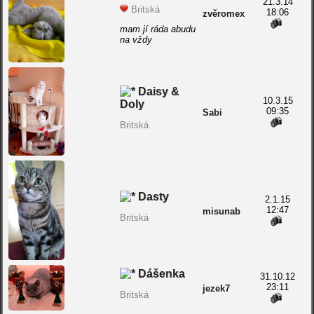
21.3.14
Britská
18:06
zvěromex
mam jí ráda abudu
na vždy
Daisy &
10.3.15
Doly
09:35
Sabi
Britská
Dasty
2.1.15
12:47
misunab
Britská
Dášenka
31.10.12
23:11
jezek7
Britská