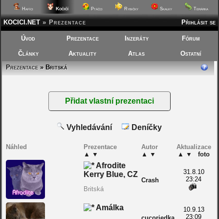
Kočičí
Hafíci
Ptáčci
Rybičky
Skalky
Terárka
KOCICI.NET
»
Prezentace
Přihlásit se
Úvod
Prezentace
Inzeráty
Fórum
Články
Aktuality
Atlas
Ostatní
Prezentace
» Britská
Vyhledávání
Deníčky
Náhled
Prezentace
Autor
Aktualizace
▲
▼
▲
▼
▲
▼
foto
Afrodite
31.8.10
Kerry Blue, CZ
23:24
Crash
Britská
Amálka
10.9.13
23:09
cucoriedka