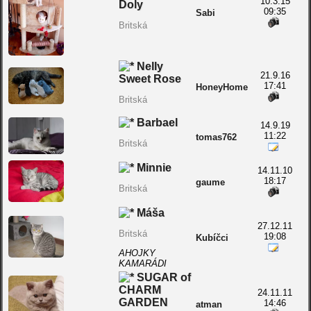
10.3.15
Doly
09:35
Sabi
Britská
Nelly
21.9.16
Sweet Rose
17:41
HoneyHome
Britská
Barbael
14.9.19
11:22
tomas762
Britská
Minnie
14.11.10
18:17
gaume
Britská
Máša
27.12.11
Britská
19:08
Kubíčci
AHOJKY
KAMARÁDI
SUGAR of
CHARM
24.11.11
GARDEN
14:46
atman