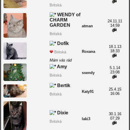
Britská
WENDY of
CHARM
24.11.11
GARDEN
14:59
atman
Britská
Dofík
18.1.13
18:33
Roxana
Britská
Mám vás rád
Amy
5.1.14
23:08
ssendy
Britská
Bertik
25.4.15
Katy91
16:06
Britská
Dixie
30.1.16
07:29
laki3
Britská