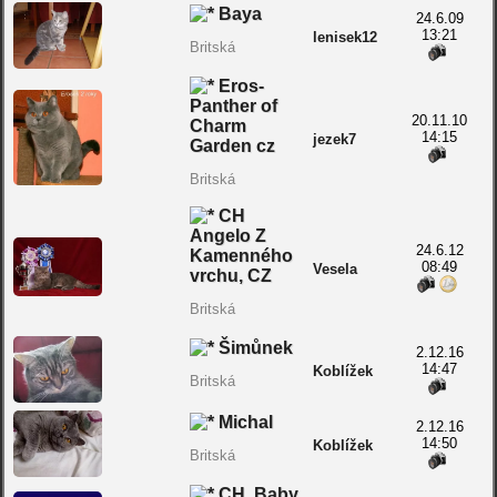
Baya
24.6.09
13:21
lenisek12
Britská
Eros-
Panther of
20.11.10
Charm
14:15
jezek7
Garden cz
Britská
CH
Angelo Z
24.6.12
Kamenného
08:49
Vesela
vrchu, CZ
Britská
Šimůnek
2.12.16
14:47
Koblížek
Britská
Michal
2.12.16
14:50
Koblížek
Britská
CH. Baby