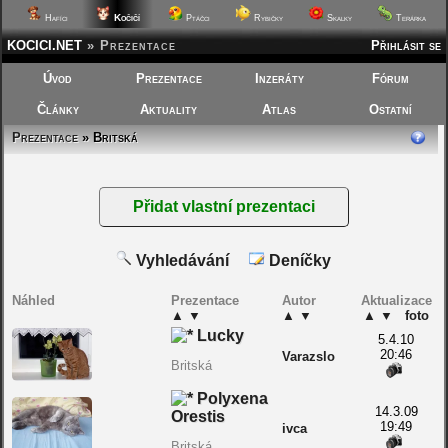
Kočičí
Hafíci
Ptáčci
Rybičky
Skalky
Terárka
KOCICI.NET
»
Prezentace
Přihlásit se
Úvod
Prezentace
Inzeráty
Fórum
Články
Aktuality
Atlas
Ostatní
Prezentace
» Britská
Vyhledávání
Deníčky
Náhled
Prezentace
Autor
Aktualizace
▲
▼
▲
▼
▲
▼
foto
Lucky
5.4.10
20:46
Varazslo
Britská
Polyxena
14.3.09
Orestis
19:49
ivca
Britská