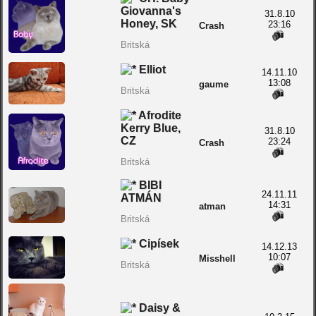
Giovanna's
31.8.10
Honey, SK
23:16
Crash
Britská
Elliot
14.11.10
13:08
gaume
Britská
Afrodite
Kerry Blue,
31.8.10
CZ
23:24
Crash
Britská
BIBI
24.11.11
ATMÁN
14:31
atman
Britská
Cipísek
14.12.13
10:07
Misshell
Britská
Daisy &