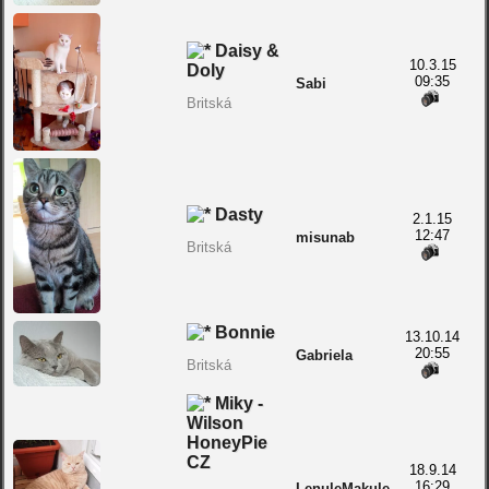
Daisy &
10.3.15
Doly
09:35
Sabi
Britská
Dasty
2.1.15
12:47
misunab
Britská
Bonnie
13.10.14
20:55
Gabriela
Britská
Miky -
Wilson
HoneyPie
CZ
18.9.14
16:29
LenuleMakule