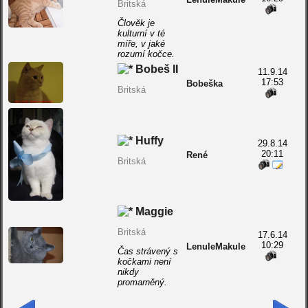
Britská
Člověk je
kulturní v té
míře, v jaké
rozumí kočce.
Bobeš II
11.9.14
17:53
Bobeška
Britská
Huffy
29.8.14
20:11
René
Britská
Maggie
Britská
17.6.14
10:29
LenuleMakule
Čas strávený s
kočkami není
nikdy
promarněný.