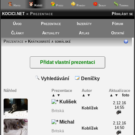
Kočičí
Hafíci
Ptáčci
Rybičky
Skalky
Terárka
KOCICI.NET
»
Prezentace
Přihlásit se
Úvod
Prezentace
Inzeráty
Fórum
Články
Aktuality
Atlas
Ostatní
Prezentace
» Krátkosrsté a somálské
Vyhledávání
Deníčky
Náhled
Prezentace
Autor
Aktualizace
▲
▼
▲
▼
▲
▼
foto
Kulišek
2.12.16
14:55
Koblížek
Britská
Michal
2.12.16
14:50
Koblížek
Britská