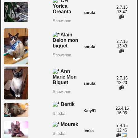
CH
Yorica
2.7.15
Oreanta
13:47
smula
Snowshoe
Alain
Delon mon
2.7.15
biquet
13:43
smula
Snowshoe
Ann
Marie Mon
2.7.15
Biquet
13:20
smula
Snowshoe
Bertik
25.4.15
Katy91
16:06
Britská
Mourek
7.4.15
12:46
lenka
Britská