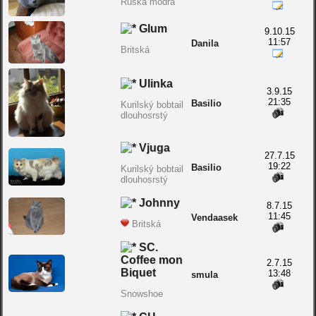
Ruská modrá
Glum
9.10.15
11:57
Danila
Britská
Ulinka
3.9.15
21:35
Basilio
Kurilský bobtail
dlouhosrstý
Vjuga
27.7.15
19:22
Basilio
Kurilský bobtail
dlouhosrstý
Johnny
8.7.15
11:45
Vendaasek
Britská
SC.
Coffee mon
2.7.15
Biquet
13:48
smula
Snowshoe