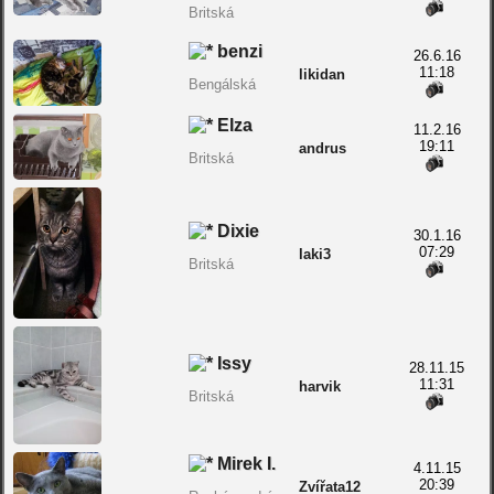
Britská
benzi
26.6.16
11:18
likidan
Bengálská
Elza
11.2.16
19:11
andrus
Britská
Dixie
30.1.16
07:29
laki3
Britská
Issy
28.11.15
11:31
harvik
Britská
Mirek I.
4.11.15
20:39
Zvířata12