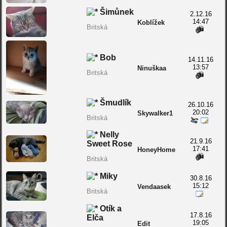
Šimůnek
2.12.16
14:47
Koblížek
Britská
Bob
14.11.16
13:57
Ninuškaa
Britská
Šmudlík
26.10.16
20:02
Skywalker1
Britská
Nelly
21.9.16
Sweet Rose
17:41
HoneyHome
Britská
Miky
30.8.16
15:12
Vendaasek
Britská
Otík a
17.8.16
Elča
19:05
Edit