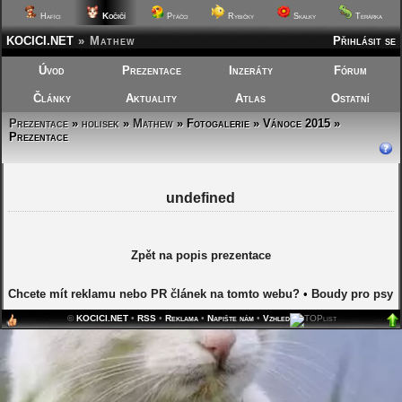
Kočičí
Hafíci
Ptáčci
Rybičky
Skalky
Terárka
KOCICI.NET
»
Mathew
Přihlásit se
Úvod
Prezentace
Inzeráty
Fórum
Články
Aktuality
Atlas
Ostatní
Prezentace
»
holisek
»
Mathew
»
Fotogalerie » Vánoce 2015 »
Prezentace
undefined
Zpět na popis prezentace
Chcete mít reklamu nebo PR článek na tomto webu?
•
Boudy pro psy
©
KOCICI.NET
•
RSS
•
Reklama
•
Napište nám
•
Vzhled