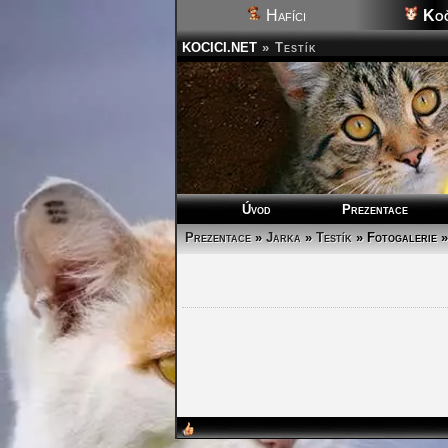
Hafíci
Koč
KOCICI.NET
»
Testík
Úvod
Prezentace
Prezentace
»
Jarka
»
Testík
»
Fotogalerie 