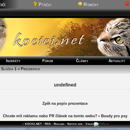
ičí
Ptáčci
Rybičky
Inzeráty
Fórum
Články
Aktuality
» Složka 1 » Prezentace
undefined
Zpět na popis prezentace
Chcete mít reklamu nebo PR článek na tomto webu?
•
Boudy pro psy
©
KOCICI.NET
•
RSS
•
Reklama
•
Napište nám
•
Vzhled