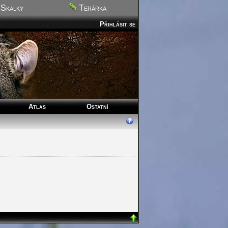
Skalky
Terárka
Přihlásit se
Atlas
Ostatní